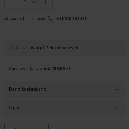
-
+
szt.
lub zamów telefonicznie:
+48 510 808 355
Czas realizacji
1-2 dni roboczych
Darmowa dostawa
od 299,99 zł
Dane techniczne
Opis
Więcej
SKU
470283
informacji
Rozmiar (szer. x dł.)
64 cm
Piękne
upięcie zasłon lub firan
może w prosty sposób całkowicie