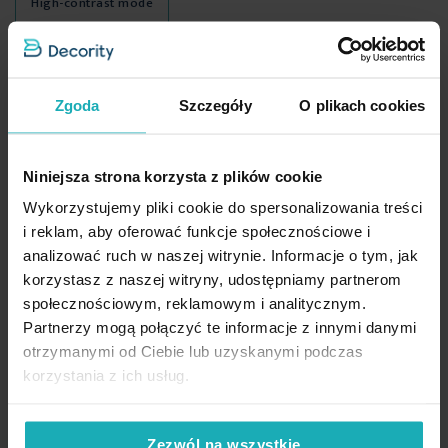
High-contrast mode
odmienić charakter aranżacji. Wykorzystując do tego odpowiednio
Długość
64 cm
dobrane
upinacze i chwosty
możesz to zrobić bez problemu.
Jednostka miary
szt.
Plecione sznury, które wykorzystano w przygotowaniu tych
dekoracji, powstały
z mocnych i wytrzymałych
Waga netto
500 g
włókien
poliestrowych. Dzięki czemu sploty pozostają mocne i
Podobne produkty
Zgoda
Szczegóły
O plikach cookies
efektownie prezentują się w każdym wnętrzu. Dekoracyjny sznur do
upinania zasłon wykańcza
chwost
o gęstym włosiu.
Pobierz instrukcję użytkowania i bezpieczeństwa produktu
Niniejsza strona korzysta z plików cookie
Wykorzystujemy pliki cookie do spersonalizowania treści
Dane techniczne:
i reklam, aby oferować funkcje społecznościowe i
analizować ruch w naszej witrynie. Informacje o tym, jak
korzystasz z naszej witryny, udostępniamy partnerom
długość całkowita: 64 cm
społecznościowym, reklamowym i analitycznym.
długość części ozdobnej: 32 cm
Partnerzy mogą połączyć te informacje z innymi danymi
otrzymanymi od Ciebie lub uzyskanymi podczas
korzystania z ich usług.
Opinie potwierdzone zakupem
Zezwól na wszystkie