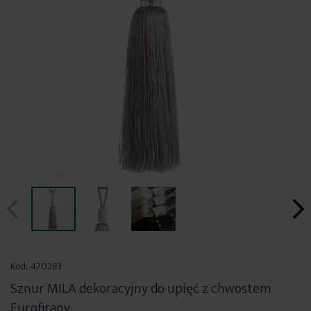
Przejdź
na
Kod:
470283
początek
Sznur MILA dekoracyjny do upięć z chwostem
galerii
Eurofirany