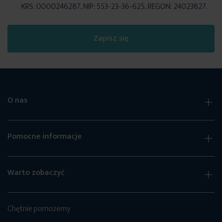
KRS: 0000246287, NIP: 553-23-36-625, REGON: 24023827.
Zapisz się
O nas
Pomocne informacje
Warto zobaczyć
Chętnie pomożemy