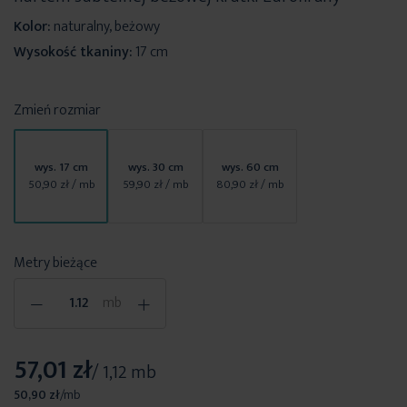
Kolor:
naturalny, beżowy
Wysokość tkaniny:
17 cm
Zmień rozmiar
wys. 17 cm
wys. 30 cm
wys. 60 cm
50,90 zł
/ mb
59,90 zł
/ mb
80,90 zł
/ mb
Metry bieżące
-
+
mb
57,01 zł
/ 1,12 mb
50,90 zł
/
mb