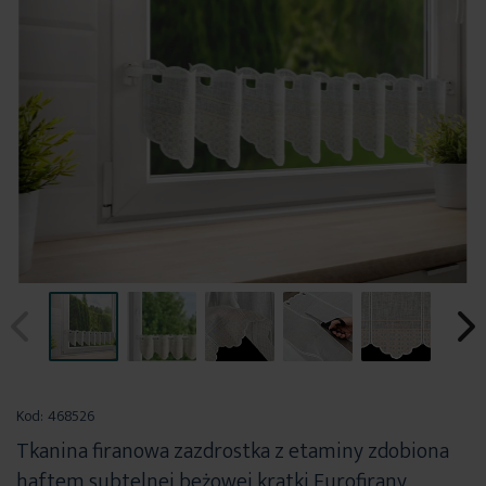
Przejdź
na
Kod:
468526
początek
Tkanina firanowa zazdrostka z etaminy zdobiona
galerii
haftem subtelnej beżowej kratki Eurofirany