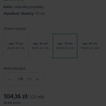
Kolor:
naturalny, popielaty
Wysokość tkaniny:
70 cm
Zmień rozmiar
wys. 17 cm
wys. 45 cm
wys. 70 cm
wys. 90 cm
40,00 zł
/ mb
81,00 zł
/ mb
93,00 zł
/ mb
110,00 zł
/ mb
Metry bieżące
-
+
mb
104,16 zł
/ 1,12 mb
93,00 zł
/
mb