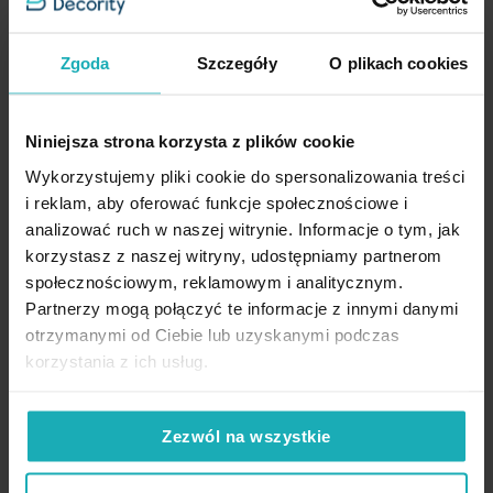
Zgoda
Szczegóły
O plikach cookies
Dane techniczne
Niniejsza strona korzysta z plików cookie
Wykorzystujemy pliki cookie do spersonalizowania treści
Opis
Więcej
SKU
464360
informacji
i reklam, aby oferować funkcje społecznościowe i
analizować ruch w naszej witrynie. Informacje o tym, jak
Wysokość
70 cm
Konserwacja
Aby odmierzyć najlepiej dopasowaną do okna szerokość, należy
korzystasz z naszej witryny, udostępniamy partnerom
pamiętać, że
wzór na tkaninie powtarza się co 16 cm
. Polecamy
Rodzaj tkaniny
etaminowe, zazdrostki
społecznościowym, reklamowym i analitycznym.
więc zamówić wielokrotność 16 cm.
Partnerzy mogą połączyć te informacje z innymi danymi
Wzór
świąteczne
Pranie delikatnie w temperaturze do 30 stopni
otrzymanymi od Ciebie lub uzyskanymi podczas
High-contrast mode
Celsjusza
Tkanina - raport
16 cm
korzystania z ich usług.
Matowa zazdrostka z etaminy
to delikatna firanka, która jest
wykonana z lekkiego, półprzezroczystego materiału.
Etamina
Obciążnik
nie
Prasować w temperaturze do 110 stopni Celsjusza
charakteryzuje się delikatnym splotem
, który nadaje
przez płótno ochronne
Zezwól na wszystkie
Podobne produkty
Tkanina obiciowa
zazdrostce subtelny wygląd i pozwala na częściowe
nie
przepuszczanie światła, co dodaje wnętrzu przytulności i
Stopień zaciemnienia
bez zaciemnienia