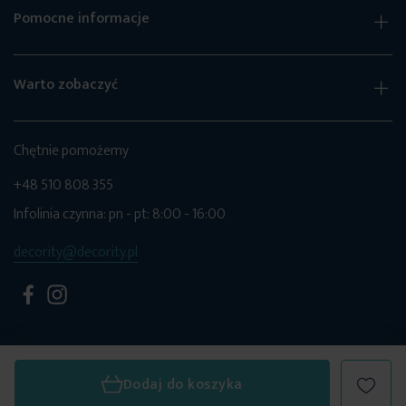
Pomocne informacje
Warto zobaczyć
Chętnie pomożemy
+48 510 808 355
Infolinia czynna: pn - pt: 8:00 - 16:00
decority@decority.pl
Dodaj do koszyka
© 2026 Decority. Wszystkie prawa zastrzeżone.