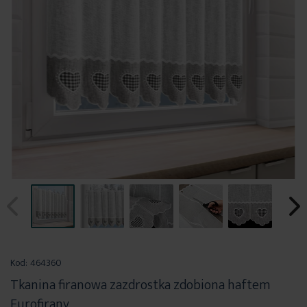
Przejdź
na
Kod:
464360
początek
Tkanina firanowa zazdrostka zdobiona haftem
galerii
Eurofirany