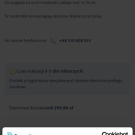
Ze względu na wzór możliwość zakupu szer. co 16 cm
Te zazdrostki nie wymagają obszycia. Wystarczy przyciąć.
lub zamów telefonicznie:
+48 510 808 355
Czas realizacji
3-5 dni roboczych
Produkt przygotowany specjalnie pod zlecenie klienta nie podlega
zwrotowi.
Darmowa dostawa
od 299,99 zł
Inne produkty z kolekcji:
Eurofirany Premium