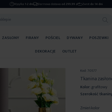
Wysyłka
1-2 dni
Darmowa dostawa
od 299,99 zł
Zwrot
do 14 dni
ZASŁONY
FIRANY
POŚCIEL
DYWANY
POSZEWKI
DEKORACJE
OUTLET
Kod:
70577
Tkanina zasłon
Kolor:
grafitowy
Szerokość tkaniny
Zmień kolor