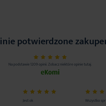
inie potwierdzone zakup
5%
Na podstawie 1209 opinii. Zobacz niektóre opinie tutaj.
100%
80%
Jest ok
Wszystko sp