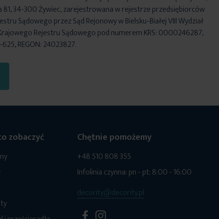
za 81, 34-300 Żywiec, zarejestrowana w rejestrze przedsiębiorców
stru Sądowego przez Sąd Rejonowy w Bielsku-Białej VIII Wydział
Krajowego Rejestru Sądowego pod numerem KRS: 0000246287,
6-625, REGON: 24023827.
o zobaczyć
Chętnie pomożemy
ony
+48 510 808 355
y
Infolinia czynna: pn - pt: 8:00 - 16:00
decority@decority.pl
ty