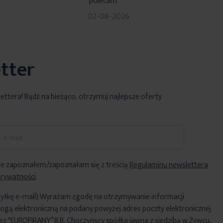
.polecam
02-08-2026
tter
lettera! Bądź na bieżąco, otrzymuj najlepsze oferty
e zapoznałem/zapoznałam się z treścią
Regulaminu newslettera
Prywatności
.
yłkę e-mail) Wyrażam zgodę na otrzymywanie informacji
ogą elektroniczną na podany powyżej adres poczty elektronicznej
ez "EUROFIRANY” B.B. Choczyńscy spółka jawna z siedzibą w Żywcu,