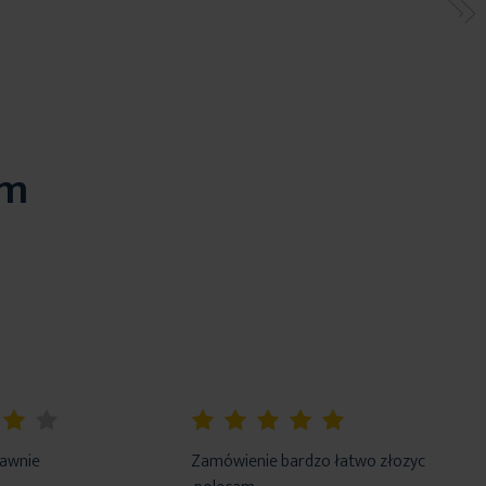
em
100%
rawnie
Zamówienie bardzo łatwo złozyc