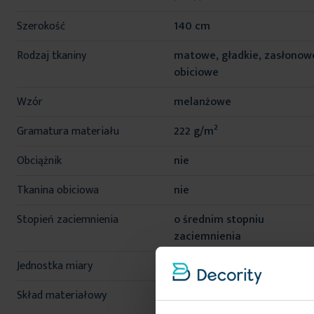
informacji
Szerokość
140 cm
Rodzaj tkaniny
matowe, gładkie, zasłonow
obiciowe
Wzór
melanżowe
Gramatura materiału
222 g/m²
Obciążnik
nie
Tkanina obiciowa
nie
Stopień zaciemnienia
o średnim stopniu
zaciemnienia
Jednostka miary
mb
Skład materiałowy
100% poliester