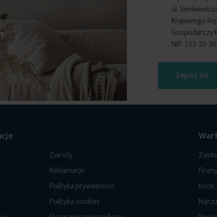
ul. Sienkiewic
Krajowego Reje
Gospodarczy 
NIP: 553-23-3
Zapisz się
cje
Wart
Zwroty
Zasł
Reklamacje
Firan
Polityka prywatności
Koce
Polityka cookies
Narzu