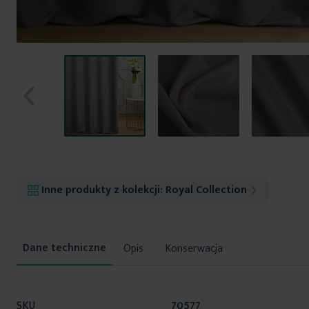
Przejdź
na
początek
Inne produkty z kolekcji:
Royal Collection
galerii
Opis
Konserwacja
Więcej
SKU
70577