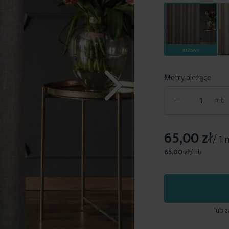
BEŻOWY
Metry bieżące
-
mb
65,00 zł
/ 1
65,00 zł
/
mb
lub 