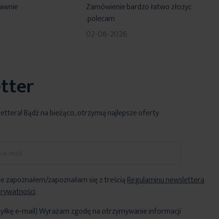
rawnie
Zamówienie bardzo łatwo złozyc
.polecam
02-08-2026
tter
lettera! Bądź na bieżąco, otrzymuj najlepsze oferty
e zapoznałem/zapoznałam się z treścią
Regulaminu newslettera
Prywatności
.
yłkę e-mail) Wyrażam zgodę na otrzymywanie informacji