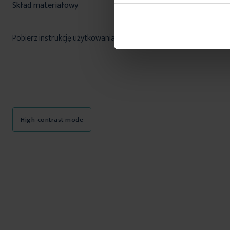
Skład materiałowy
100% poliester
Pobierz instrukcję użytkowania i bezpieczeństwa produktu
High-contrast mode