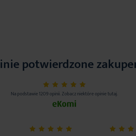
inie potwierdzone zakup
5%
Na podstawie 1209 opinii. Zobacz niektóre opinie tutaj.
100%
80%