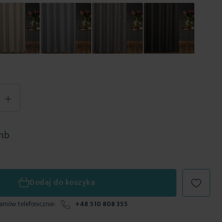
+
 mb
Dodaj do koszyka
zamów telefonicznie:
+48 510 808 355