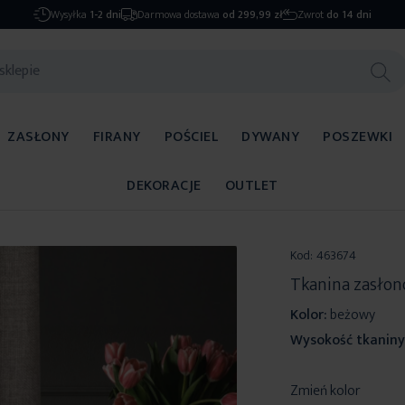
Wysyłka
1-2 dni
Darmowa dostawa
od 299,99 zł
Zwrot
do 14 dni
ZASŁONY
FIRANY
POŚCIEL
DYWANY
POSZEWKI
DEKORACJE
OUTLET
Kod:
463674
Tkanina zasłon
Kolor:
beżowy
Wysokość tkaniny
Zmień kolor