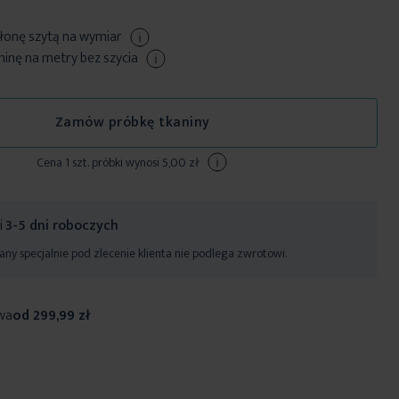
łonę szytą
na wymiar
nę na metry bez szycia
Zamów próbkę tkaniny
Cena 1 szt. próbki wynosi 5,00 zł
ji
3-5 dni roboczych
ny specjalnie pod zlecenie klienta nie podlega zwrotowi.
wa
od 299,99 zł