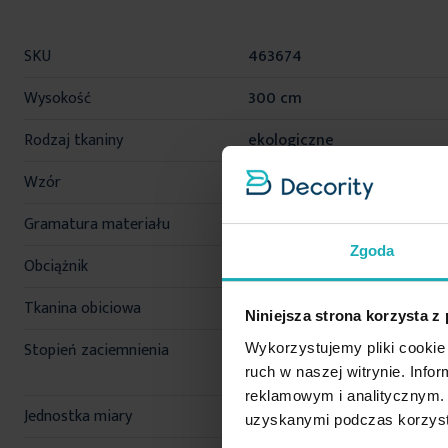
Więcej
SKU
463674
informacji
Wysokość
300 cm
Rodzaj tkaniny
ekologiczne
Wzór
strukturalne
Gramatura materiału
270 g/m²
Zgoda
Obciążnik
nie
Tkanina obiciowa
nie
Niniejsza strona korzysta z
Stopień zaciemnienia
o średnim stopniu
Wykorzystujemy pliki cookie 
zaciemnienia
ruch w naszej witrynie. Inf
reklamowym i analitycznym. 
Jednostka miary
mb
uzyskanymi podczas korzysta