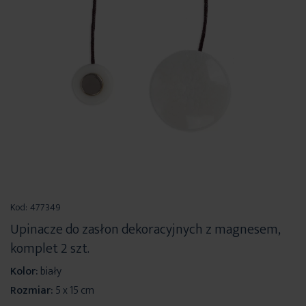
Przejdź
na
Kod:
477349
początek
Upinacze do zasłon dekoracyjnych z magnesem,
galerii
komplet 2 szt.
Kolor:
biały
Rozmiar:
5 x 15 cm