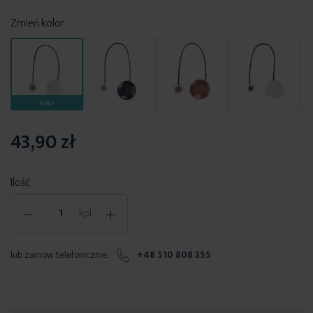
Zmień kolor
BIAŁY
43,90 zł
Ilość
-
+
kpl.
lub zamów telefonicznie:
+48 510 808 355