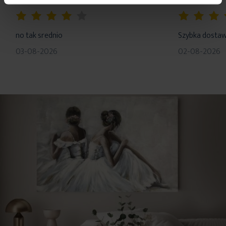
skład: tworzywo sztuczne
80%
100%
no tak srednio
Szybka dosta
03-08-2026
02-08-2026