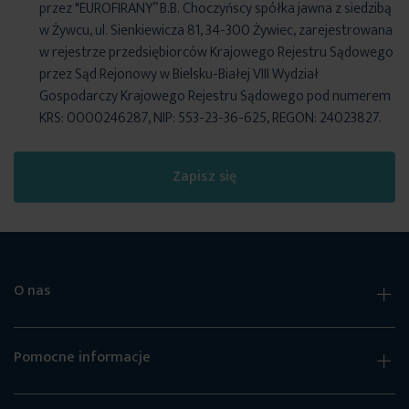
przez "EUROFIRANY” B.B. Choczyńscy spółka jawna z siedzibą
w Żywcu, ul. Sienkiewicza 81, 34-300 Żywiec, zarejestrowana
w rejestrze przedsiębiorców Krajowego Rejestru Sądowego
przez Sąd Rejonowy w Bielsku-Białej VIII Wydział
Gospodarczy Krajowego Rejestru Sądowego pod numerem
KRS: 0000246287, NIP: 553-23-36-625, REGON: 24023827.
Zapisz się
O nas
Pomocne informacje