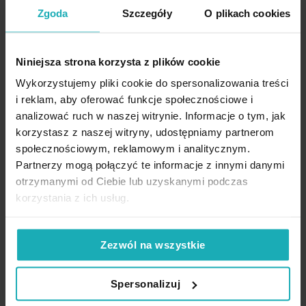
Waga netto
Cechy produktu
260 g
Zgoda
Szczegóły
O plikach cookies
Komplet 2 sztuk
– pełny zestaw na jedną parę zasłon
Pobierz instrukcję użytkowania i bezpieczeństwa produktu
Niniejsza strona korzysta z plików cookie
Elastyczna linka
– łatwe i estetyczne upięcie tkaniny
Wykorzystujemy pliki cookie do spersonalizowania treści
Nie uszkadza materiału
– bez igieł i wiązań
i reklam, aby oferować funkcje społecznościowe i
Uniwersalny styl premium
– pasuje do nowoczesnych,
analizować ruch w naszej witrynie. Informacje o tym, jak
klasycznych i minimalistycznych wnętrz
korzystasz z naszej witryny, udostępniamy partnerom
społecznościowym, reklamowym i analitycznym.
Łatwy w użyciu
– szybkie podpięcie i zwolnienie tkaniny
Partnerzy mogą połączyć te informacje z innymi danymi
Opinie potwierdzone zakupem
Zastosowanie:
zasłony, firany, lekkie tkaniny dekoracyjne
otrzymanymi od Ciebie lub uzyskanymi podczas
korzystania z ich usług.
Dane techniczne:
5%
Zezwól na wszystkie
Na podstawie 1209 opinii. Zobacz niektóre opinie tutaj.
Długość: 15 cm
Spersonalizuj