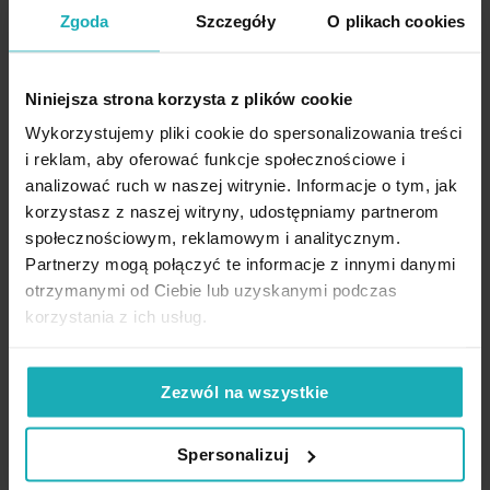
Waga netto
Cechy produktu
300 g
Zgoda
Szczegóły
O plikach cookies
Komplet 2 sztuk
– pełny zestaw na jedną parę zasłon
Pobierz instrukcję użytkowania i bezpieczeństwa produktu
Niniejsza strona korzysta z plików cookie
Elastyczna linka
– łatwe i estetyczne upięcie tkaniny
Wykorzystujemy pliki cookie do spersonalizowania treści
Nie uszkadza materiału
– bez igieł i wiązań
i reklam, aby oferować funkcje społecznościowe i
Uniwersalny styl premium
– pasuje do nowoczesnych,
analizować ruch w naszej witrynie. Informacje o tym, jak
klasycznych i minimalistycznych wnętrz
korzystasz z naszej witryny, udostępniamy partnerom
społecznościowym, reklamowym i analitycznym.
Łatwy w użyciu
– szybkie podpięcie i zwolnienie tkaniny
Partnerzy mogą połączyć te informacje z innymi danymi
Opinie potwierdzone zakupem
Zastosowanie:
zasłony, firany, lekkie tkaniny dekoracyjne
otrzymanymi od Ciebie lub uzyskanymi podczas
korzystania z ich usług.
Dane techniczne:
5%
Zezwól na wszystkie
Na podstawie 1209 opinii. Zobacz niektóre opinie tutaj.
Długość: 14 cm
Spersonalizuj