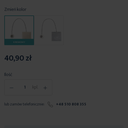
Zmień kolor
KREMOWY
40,90 zł
Ilość
-
+
kpl.
lub zamów telefonicznie:
+48 510 808 355