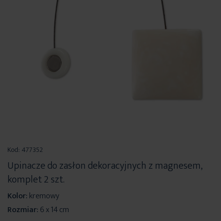
Przejdź
na
Kod:
477352
początek
Upinacze do zasłon dekoracyjnych z magnesem,
galerii
komplet 2 szt.
Kolor:
kremowy
Rozmiar:
6 x 14 cm