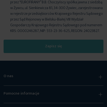
przez "EUROFIRANY” B.B. Choczyńscy spółka jawna z siedzibą
w Żywcu, ul. Sienkiewicza 81, 34-300 Żywiec, zarejestrowana
w rejestrze przedsiębiorców Krajowego Rejestru Sądowego
przez Sąd Rejonowy w Bielsku-Białej VIII Wydział
Gospodarczy Krajowego Rejestru Sądowego pod numerem
KRS: 0000246287, NIP: 553-23-36-625, REGON: 24023827.
Zapisz się
O nas
Pomocne informacje