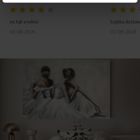
skład: tworzywo sztuczne
80%
100%
no tak srednio
Szybka dosta
03-08-2026
02-08-2026