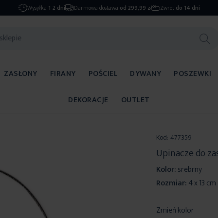
Wysyłka
1-2 dni
Darmowa dostawa
od 299,99 zł
Zwrot
do 14 dni
ZASŁONY
FIRANY
POŚCIEL
DYWANY
POSZEWKI
DEKORACJE
OUTLET
Kod:
477359
Upinacze do za
Kolor:
srebrny
Rozmiar:
4 x 13 cm
Zmień kolor