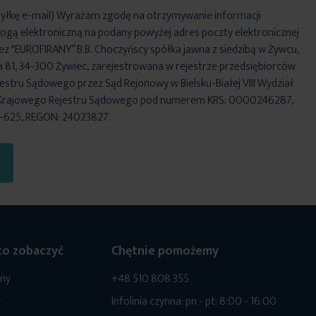
yłkę e-mail) Wyrażam zgodę na otrzymywanie informacji
ogą elektroniczną na podany powyżej adres poczty elektronicznej
ez "EUROFIRANY” B.B. Choczyńscy spółka jawna z siedzibą w Żywcu,
za 81, 34-300 Żywiec, zarejestrowana w rejestrze przedsiębiorców
stru Sądowego przez Sąd Rejonowy w Bielsku-Białej VIII Wydział
Krajowego Rejestru Sądowego pod numerem KRS: 0000246287,
6-625, REGON: 24023827.
o zobaczyć
Chętnie pomożemy
ony
+48 510 808 355
y
Infolinia czynna: pn - pt: 8:00 - 16:00