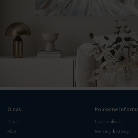
O nas
Pomocne informa
O nas
Czas realizacji
Blog
Metody dostawy