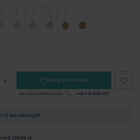
+
Dodaj do koszyka
lub zamów telefonicznie:
+48 510 808 355
ji
1-2 dni roboczych
wa
od 299,99 zł