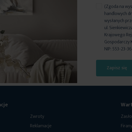
(Zgoda na wys
handlowych dr
wysłanych prz
ul. Sienkiewic
Krajowego Reje
Gospodarczy 
NIP: 553-23-3
Zapisz się
cje
Wart
Zwroty
Zasł
Reklamacje
Firan