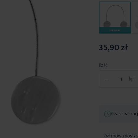
SREBRNY
35,90 zł
Ilość
-
kpl.
Czas realizac
Darmowa dosta