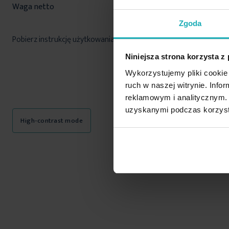
Waga netto
240 g
Zgoda
Pobierz instrukcję użytkowania i bezpieczeństwa produktu
Niniejsza strona korzysta z
Wykorzystujemy pliki cookie 
ruch w naszej witrynie. Inf
reklamowym i analitycznym. 
uzyskanymi podczas korzysta
High-contrast mode