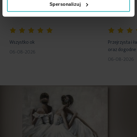
Spersonalizuj
Długość: 13 cm
skład: tworzywo sztuczne
100%
100%
Wszystko ok
Przejrzysta i 
oraz dogodne 
06-08-2026
06-08-2026