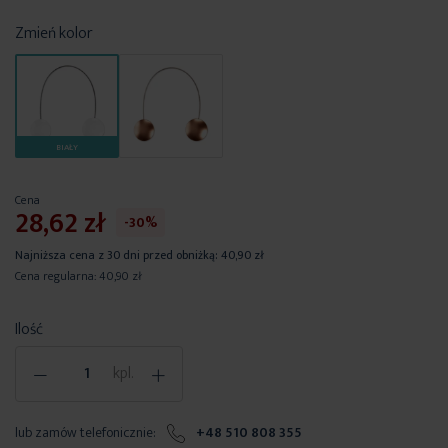
Zmień kolor
BIAŁY
Cena
28,62 zł
-30%
Najniższa cena z 30 dni przed obniżką:
40,90 zł
Cena regularna:
40,90 zł
Ilość
-
+
kpl.
lub zamów telefonicznie:
+48 510 808 355