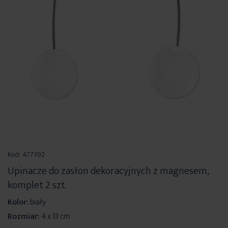
Przejdź
na
Kod:
477392
początek
Upinacze do zasłon dekoracyjnych z magnesem,
galerii
komplet 2 szt.
Kolor:
biały
Rozmiar:
4 x 13 cm