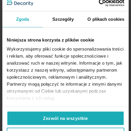
Prosty, nowoczesny design sprawia, że magnesy pasują do każdego
Jednostka miary
kpl.
Podobne produkty
wnętrza — od salonu po kuchnię — umożliwiając szybkie
Skład materiałowy
tworzywo sztuczne
regulowanie światła i zachowanie porządku przy oknie.
Zgoda
Szczegóły
O plikach cookies
Waga netto
Cechy produktu
240 g
Komplet 2 sztuk
– pełny zestaw na jedną parę zasłon
Niniejsza strona korzysta z plików cookie
Pobierz instrukcję użytkowania i bezpieczeństwa produktu
Elastyczna linka
– łatwe i estetyczne upięcie tkaniny
Wykorzystujemy pliki cookie do spersonalizowania treści
i reklam, aby oferować funkcje społecznościowe i
Nie uszkadza materiału
– bez igieł i wiązań
analizować ruch w naszej witrynie. Informacje o tym, jak
Uniwersalny styl premium
– pasuje do nowoczesnych,
korzystasz z naszej witryny, udostępniamy partnerom
klasycznych i minimalistycznych wnętrz
społecznościowym, reklamowym i analitycznym.
Partnerzy mogą połączyć te informacje z innymi danymi
Łatwy w użyciu
– szybkie podpięcie i zwolnienie tkaniny
otrzymanymi od Ciebie lub uzyskanymi podczas
Opinie potwierdzone zakupem
Zastosowanie:
zasłony, firany, lekkie tkaniny dekoracyjne
korzystania z ich usług.
Dane techniczne:
Zezwól na wszystkie
5%
Na podstawie 1226 opinii. Zobacz niektóre opinie tutaj.