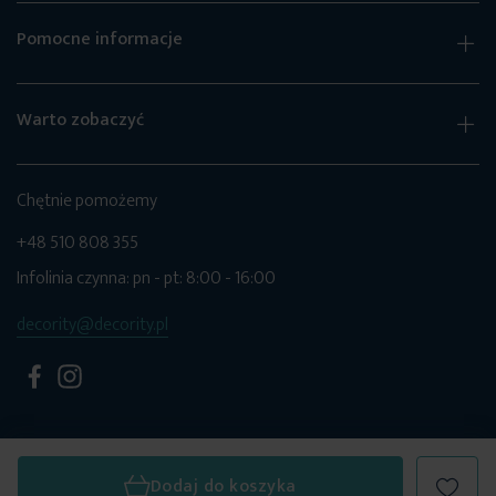
Pomocne informacje
Warto zobaczyć
Chętnie pomożemy
+48 510 808 355
Infolinia czynna: pn - pt: 8:00 - 16:00
decority@decority.pl
Dodaj do koszyka
© 2026 Decority. Wszystkie prawa zastrzeżone.