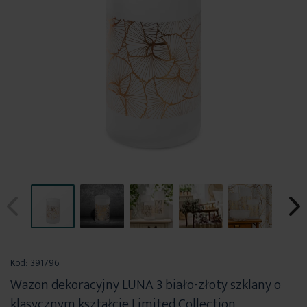
Przejdź
na
Kod:
391796
początek
Wazon dekoracyjny LUNA 3 biało-złoty szklany o
galerii
klasycznym kształcie Limited Collection