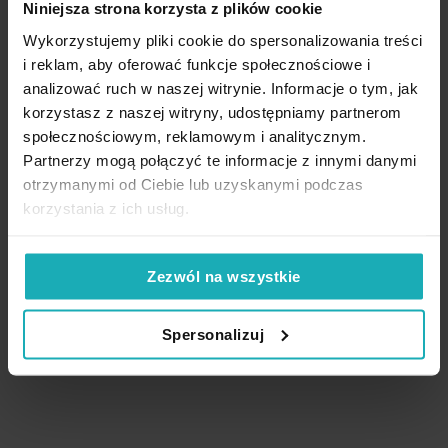
Dodaj do listy życzeń
Dodaj do listy życzeń
Dod
Niniejsza strona korzysta z plików cookie
Dodaj do koszyka
Dodaj do koszyka
Wykorzystujemy pliki cookie do spersonalizowania treści
i reklam, aby oferować funkcje społecznościowe i
analizować ruch w naszej witrynie. Informacje o tym, jak
korzystasz z naszej witryny, udostępniamy partnerom
społecznościowym, reklamowym i analitycznym.
High-contrast mode
Partnerzy mogą połączyć te informacje z innymi danymi
otrzymanymi od Ciebie lub uzyskanymi podczas
korzystania z ich usług.
Podobne produkty
Zezwól na wszystkie
Spersonalizuj