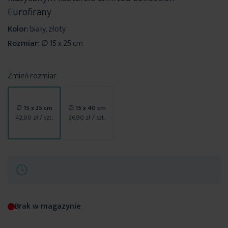
Eurofirany
Kolor:
biały, złoty
Rozmiar:
∅ 15 x 25 cm
Zmień rozmiar
∅ 15 x 25 cm
∅ 15 x 40 cm
42,00 zł
/ szt.
36,90 zł
/ szt.
Brak w magazynie