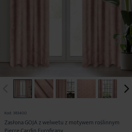
Przejdź
na
Kod:
383400
początek
Zasłona GOJA z welwetu z motywem roślinnym
galerii
Pierre Cardin Eurofirany