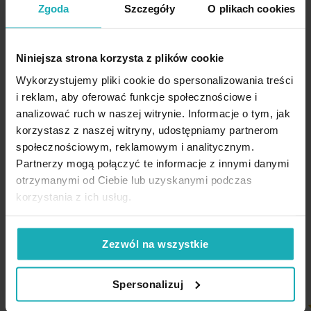
Średnica wew. przelotki
4 cm
Zgoda
Szczegóły
O plikach cookies
Szczegóły
:
Średnica zew. przelotki
6 cm
Tkanina:
welwet
Wymiary: 140x250 cm
Rodzaj tkaniny
welwetowe, błyszczące
Niniejsza strona korzysta z plików cookie
Kolor:
pudrowy
Wykorzystujemy pliki cookie do spersonalizowania treści
Wzór
roślinne, z nadrukiem, w liście
Skład: 100% poliester
i reklam, aby oferować funkcje społecznościowe i
Gramatura materiału
200 g/m²
analizować ruch w naszej witrynie. Informacje o tym, jak
Gramatura tkaniny: 180 gsm
korzystasz z naszej witryny, udostępniamy partnerom
Rodzaj zawieszenia:
metalowe przelotki
Jednostka miary
szt.
społecznościowym, reklamowym i analitycznym.
Zewnętrzna średnica przelotki: 6 cm
Opinie potwierdzone zakupem
Partnerzy mogą połączyć te informacje z innymi danymi
Skład materiałowy
100% poliester
Wewnętrzna średnica przelotki: 4 cm
otrzymanymi od Ciebie lub uzyskanymi podczas
Tolerancja rozmiaru
5%
Temperatura prania: 30°C
korzystania z ich usług.
Temperatura prasowania: 110°C
Waga netto
1000 g
5%
Na podstawie 1226 opinii. Zobacz niektóre opinie tutaj.
Producent:
Eurofirany
Zezwól na wszystkie
Pobierz instrukcję użytkowania i bezpieczeństwa produktu
Spersonalizuj