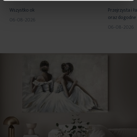
100%
100%
Wszystko ok
Przejrzysta i 
oraz dogodne 
06-08-2026
06-08-2026