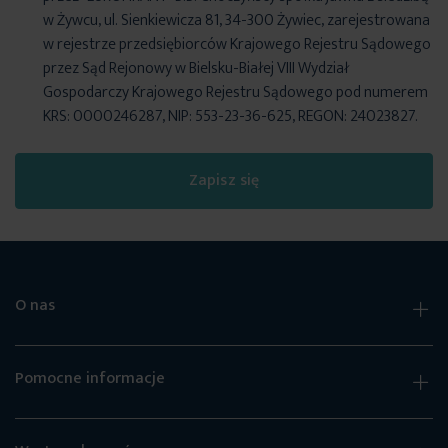
w Żywcu, ul. Sienkiewicza 81, 34-300 Żywiec, zarejestrowana
w rejestrze przedsiębiorców Krajowego Rejestru Sądowego
przez Sąd Rejonowy w Bielsku-Białej VIII Wydział
Gospodarczy Krajowego Rejestru Sądowego pod numerem
KRS: 0000246287, NIP: 553-23-36-625, REGON: 24023827.
Zapisz się
O nas
Pomocne informacje