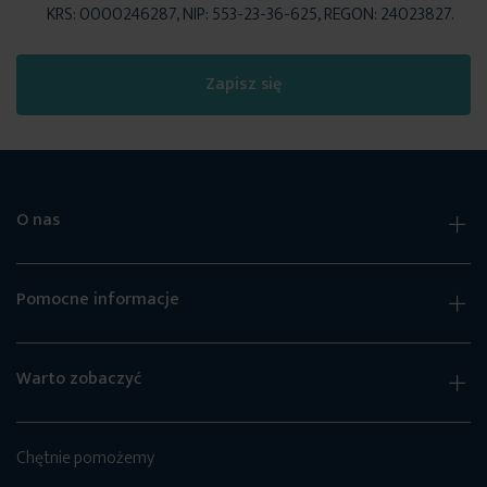
KRS: 0000246287, NIP: 553-23-36-625, REGON: 24023827.
Zapisz się
O nas
Pomocne informacje
Warto zobaczyć
Chętnie pomożemy