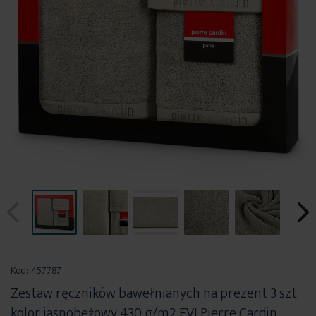
Przejdź
na
Kod:
457787
początek
Zestaw ręczników bawełnianych na prezent 3 szt
galerii
kolor jasnobeżowy 430 g/m2 EVI Pierre Cardin