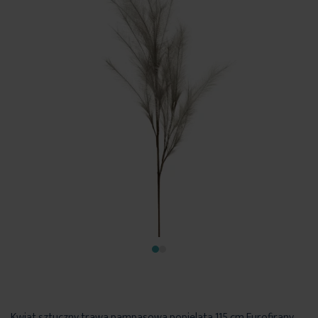
Kwiat sztuczny trawa pampasowa popielata 115 cm Eurofirany