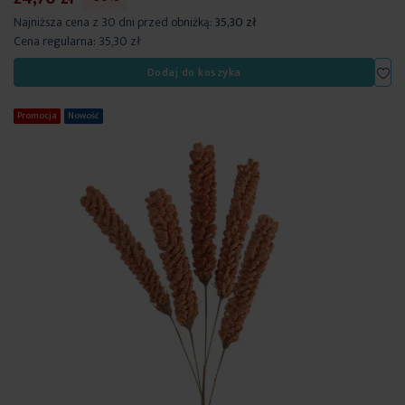
Najniższa cena z 30 dni przed obniżką:
35,30 zł
Cena regularna:
35,30 zł
Dod
Dodaj do koszyka
Promocja
Nowość