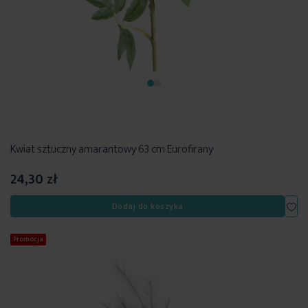
Kwiat sztuczny amarantowy 63 cm Eurofirany
24,30 zł
Dod
Dodaj do koszyka
Promocja