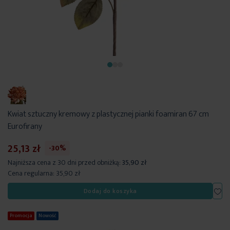
Kwiat sztuczny kremowy z plastycznej pianki foamiran 67 cm
Eurofirany
25,13 zł
-30%
Najniższa cena z 30 dni przed obniżką:
35,90 zł
Cena regularna:
35,90 zł
Dod
Dodaj do koszyka
Promocja
Nowość