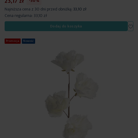
23,17 zł
-30%
Najniższa cena z 30 dni przed obniżką:
33,10 zł
Cena regularna:
33,10 zł
Dod
Dodaj do koszyka
Promocja
Nowość