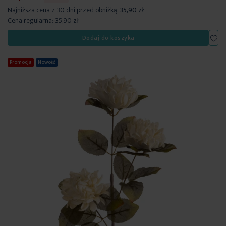
Najniższa cena z 30 dni przed obniżką:
35,90 zł
Cena regularna:
35,90 zł
Dod
Dodaj do koszyka
Promocja
Nowość