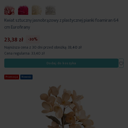
Kwiat sztuczny jasnobrązowy z plastycznej pianki foamiran 64
cm Eurofirany
23,38 zł
-30%
Najniższa cena z 30 dni przed obniżką:
33,40 zł
Cena regularna:
33,40 zł
Dod
Dodaj do koszyka
Promocja
Nowość