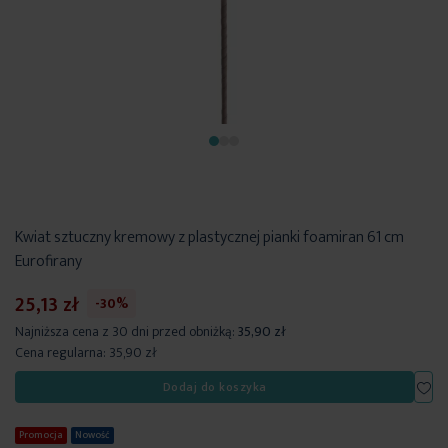
Kwiat sztuczny kremowy z plastycznej pianki foamiran 61 cm
Eurofirany
25,13 zł
-30%
Najniższa cena z 30 dni przed obniżką:
35,90 zł
Cena regularna:
35,90 zł
Dod
Dodaj do koszyka
Promocja
Nowość