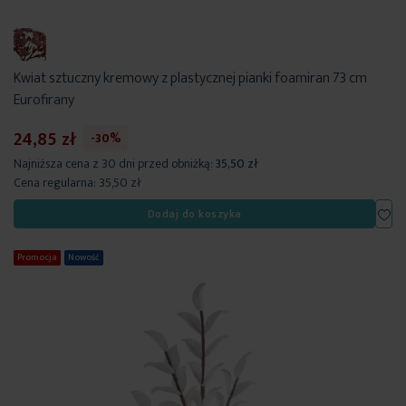
Kwiat sztuczny kremowy z plastycznej pianki foamiran 73 cm
Eurofirany
24,85 zł
-30%
Najniższa cena z 30 dni przed obniżką:
35,50 zł
Cena regularna:
35,50 zł
Dod
Dodaj do koszyka
Promocja
Nowość