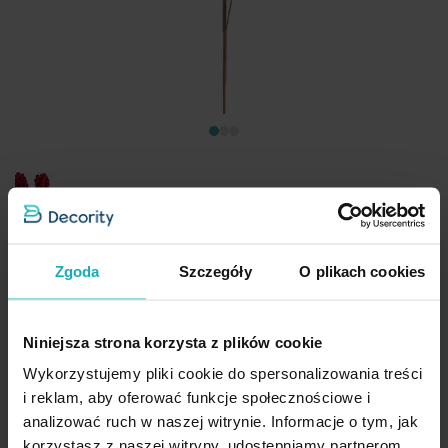
Kwiat sztuczny brązowy z plastycznej pianki foamiran 90 cm
Eurofirany
Zgoda
Szczegóły
O plikach cookies
24,50 zł
-30%
Najniższa cena z 30 dni przed obniżką:
35,00 zł
Cena regularna:
35,00 zł
Niniejsza strona korzysta z plików cookie
Dod
Wykorzystujemy pliki cookie do spersonalizowania treści
Dodaj do koszyka
i reklam, aby oferować funkcje społecznościowe i
analizować ruch w naszej witrynie. Informacje o tym, jak
Promocja
Nowość
korzystasz z naszej witryny, udostępniamy partnerom