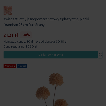
Kwiat sztuczny jasnopomarańczowy z plastycznej pianki
foamiran 75 cm Eurofirany
21,21 zł
-30%
Najniższa cena z 30 dni przed obniżką:
30,30 zł
Cena regularna:
30,30 zł
Dod
Dodaj do koszyka
Promocja
Nowość