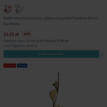
Kwiat sztuczny kremowy z plastycznej pianki foamiran 69 cm
Eurofirany
25,13 zł
-30%
Najniższa cena z 30 dni przed obniżką:
35,90 zł
Cena regularna:
35,90 zł
Dod
Dodaj do koszyka
Promocja
Nowość