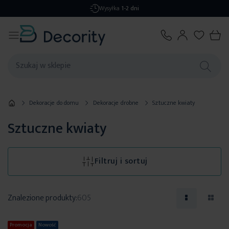
Darmowa dostawa
od 299,99 zł
Dekoracje do domu
Dekoracje drobne
Sztuczne kwiaty
Sztuczne kwiaty
Filtruj i sortuj
Znalezione produkty:
605
Promocja
Nowość