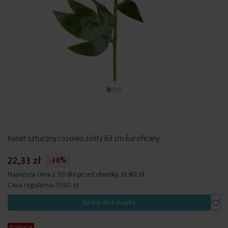
Kwiat sztuczny różowo żółty 63 cm Eurofirany
22,33 zł
-30%
Najniższa cena z 30 dni przed obniżką:
31,90 zł
Cena regularna:
31,90 zł
Dod
Dodaj do koszyka
Promocja