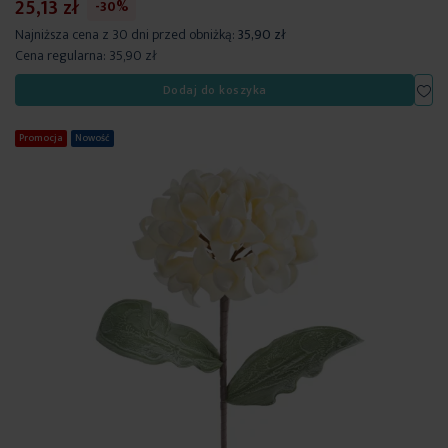
25,13 zł
-30%
Najniższa cena z 30 dni przed obniżką:
35,90 zł
Cena regularna:
35,90 zł
Dod
Dodaj do koszyka
Promocja
Nowość