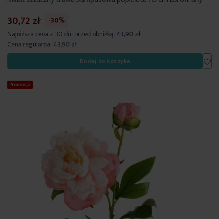
30,72 zł
-30%
Najniższa cena z 30 dni przed obniżką:
43,90 zł
Cena regularna:
43,90 zł
Dod
Dodaj do koszyka
Promocja