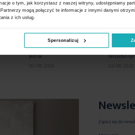
ormacje o tym, jak korzystasz z naszej witryny, udostępniamy p
5%
Na podstawie 1209 opinii. Zobacz niektóre opinie tutaj.
Partnerzy mogą połączyć te informacje z innymi danymi otrzym
nia z ich usług.
Spersonalizuj
Z
100%
80%
Jest ok
Wszystko sp
02-08-2026
02-08-2026
Newsle
Zapisz się do news