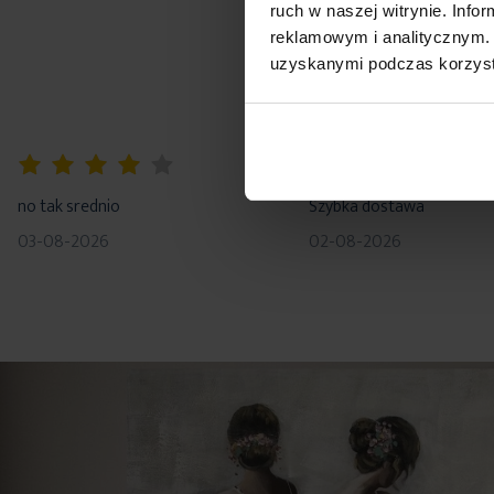
ruch w naszej witrynie. Inf
reklamowym i analitycznym. 
uzyskanymi podczas korzysta
80%
100%
no tak srednio
Szybka dostawa
03-08-2026
02-08-2026