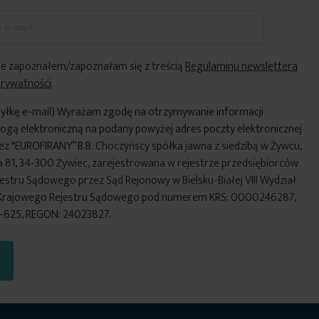
e zapoznałem/zapoznałam się z treścią
Regulaminu newslettera
Prywatności
.
yłkę e-mail) Wyrażam zgodę na otrzymywanie informacji
ogą elektroniczną na podany powyżej adres poczty elektronicznej
ez "EUROFIRANY” B.B. Choczyńscy spółka jawna z siedzibą w Żywcu,
za 81, 34-300 Żywiec, zarejestrowana w rejestrze przedsiębiorców
stru Sądowego przez Sąd Rejonowy w Bielsku-Białej VIII Wydział
Krajowego Rejestru Sądowego pod numerem KRS: 0000246287,
6-625, REGON: 24023827.