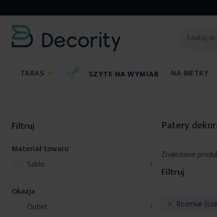
TARAS
☀
NA METRY
SZYTE NA WYMIAR
Dekoracje do domu
Szkło dekoracyjne
Patery dekoracyjne
Patery dekor
Filtruj
Materiał towaru
Znalezione produ
produkt
szkło
1
Filtruj
Okazja
Rozmiar (szer
produkt
Outlet
1