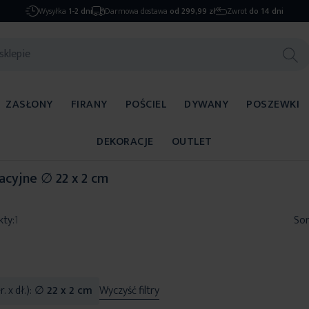
Wysyłka
1-2 dni
Darmowa dostawa
od 299,99 zł
Zwrot
do 14 dni
ZASŁONY
FIRANY
POŚCIEL
DYWANY
POSZEWKI
DEKORACJE
OUTLET
acyjne ∅ 22 x 2 cm
kty:
1
Sor
. x dł.)
∅ 22 x 2 cm
Wyczyść filtry