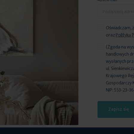
Adres e-mail
Oświadczam, ż
oraz
Polityką 
(Zgoda na wys
handlowych dr
wysłanych prz
ul. Sienkiewic
Krajowego Reje
Gospodarczy 
NIP: 553-23-3
Zapisz się