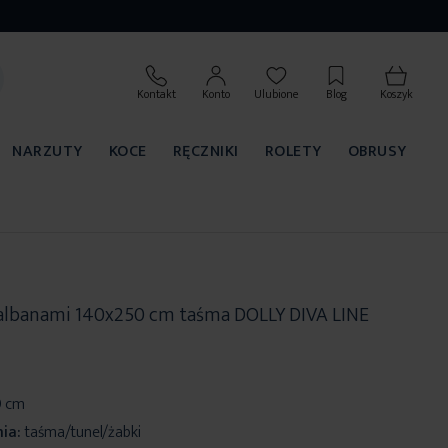
Kontakt
Konto
Ulubione
Blog
Koszyk
NARZUTY
KOCE
RĘCZNIKI
ROLETY
OBRUSY
 falbanami 140x250 cm taśma DOLLY DIVA LINE
0 cm
ia:
taśma/tunel/żabki