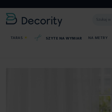
TARAS
☀
NA METRY
SZYTE NA WYMIAR
Firany
Przejdź
na
koniec
galerii