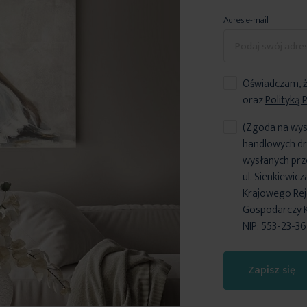
Adres e-mail
Oświadczam, ż
oraz
Polityką 
(Zgoda na wys
handlowych dr
wysłanych prz
ul. Sienkiewic
Krajowego Reje
Gospodarczy 
NIP: 553-23-3
Zapisz się