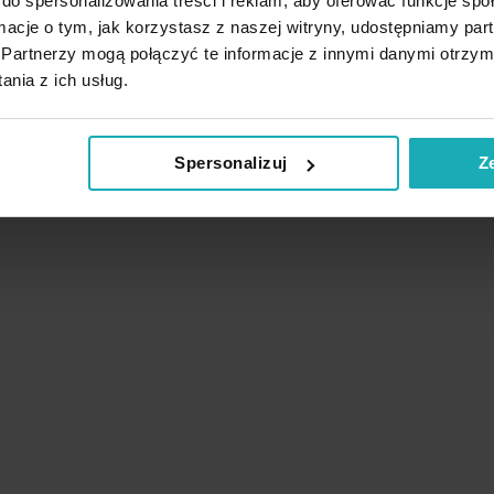
do spersonalizowania treści i reklam, aby oferować funkcje sp
ormacje o tym, jak korzystasz z naszej witryny, udostępniamy p
Partnerzy mogą połączyć te informacje z innymi danymi otrzym
nia z ich usług.
Spersonalizuj
Z