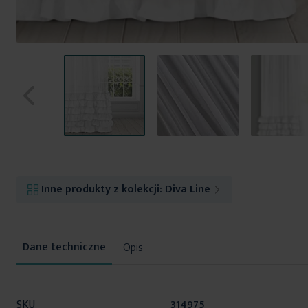
Przejdź
na
początek
Inne produkty z kolekcji:
Diva Line
galerii
Opis
Więcej
SKU
314975