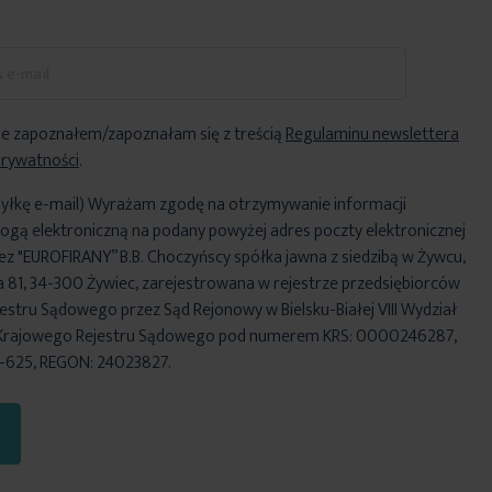
e zapoznałem/zapoznałam się z treścią
Regulaminu newslettera
Prywatności
.
yłkę e-mail) Wyrażam zgodę na otrzymywanie informacji
ogą elektroniczną na podany powyżej adres poczty elektronicznej
ez "EUROFIRANY” B.B. Choczyńscy spółka jawna z siedzibą w Żywcu,
za 81, 34-300 Żywiec, zarejestrowana w rejestrze przedsiębiorców
stru Sądowego przez Sąd Rejonowy w Bielsku-Białej VIII Wydział
Krajowego Rejestru Sądowego pod numerem KRS: 0000246287,
6-625, REGON: 24023827.