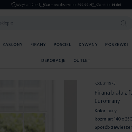
Wysyłka
1-2 dni
Darmowa dostawa
od 299,99 zł
Zwrot
do 14 dni
ZASŁONY
FIRANY
POŚCIEL
DYWANY
POSZEWKI
DEKORACJE
OUTLET
Kod:
314975
Firana biała z
Eurofirany
Kolor:
biały
Rozmiar:
140 x 25
Sposób zawieszen