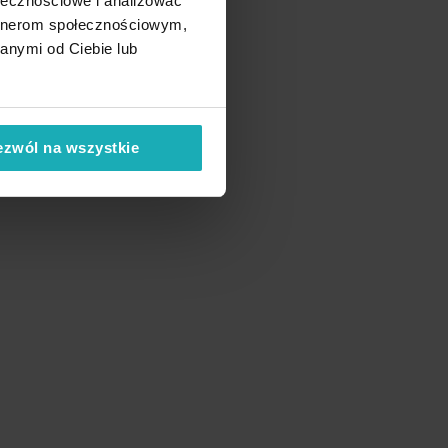
ołecznościowe i analizować
artnerom społecznościowym,
anymi od Ciebie lub
ezwól na wszystkie