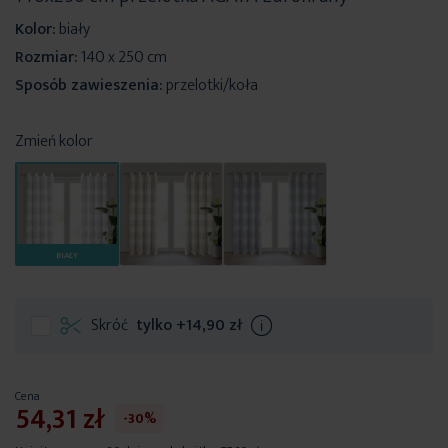
Kolor:
biały
Rozmiar:
140 x 250 cm
Sposób zawieszenia:
przelotki/koła
Zmień kolor
BIAŁY
Skróć
tylko
+14,90 zł
Info
Cena
54,31 zł
-30%