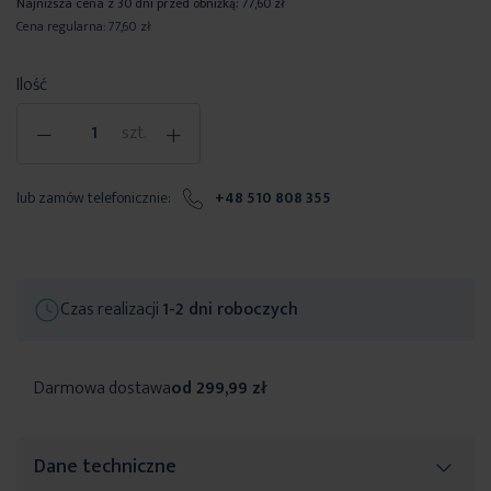
Najniższa cena z 30 dni przed obniżką:
77,60 zł
Cena regularna:
77,60 zł
Ilość
-
+
szt.
lub zamów telefonicznie:
+48 510 808 355
Czas realizacji
1-2 dni roboczych
Darmowa dostawa
od 299,99 zł
Dane techniczne