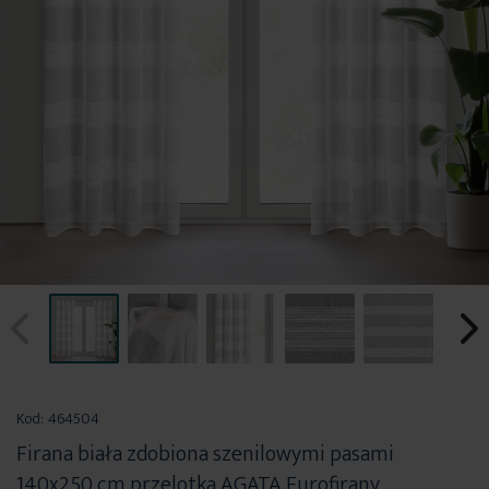
Przejdź
na
Kod:
464504
początek
Firana biała zdobiona szenilowymi pasami
galerii
140x250 cm przelotka AGATA Eurofirany