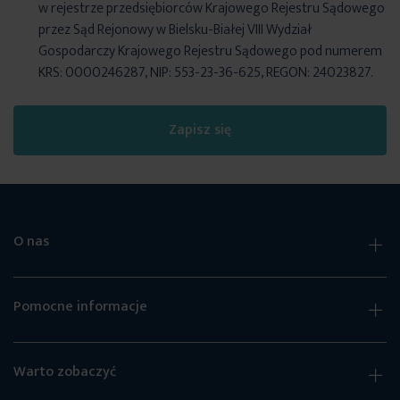
w rejestrze przedsiębiorców Krajowego Rejestru Sądowego
przez Sąd Rejonowy w Bielsku-Białej VIII Wydział
Gospodarczy Krajowego Rejestru Sądowego pod numerem
KRS: 0000246287, NIP: 553-23-36-625, REGON: 24023827.
Zapisz się
O nas
Pomocne informacje
Warto zobaczyć