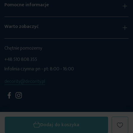
Pomocne informacje
Warto zobaczyć
Chętnie pomożemy
+48 510 808 355
Infolinia czynna: pn - pt: 8:00 - 16:00
decority@decority.pl
Dodaj do koszyka
© 2026 Decority. Wszystkie prawa zastrzeżone.