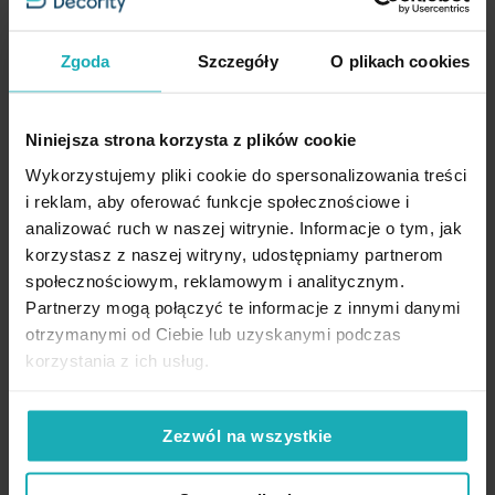
Dodaj do listy życzeń
Dodaj do listy życzeń
Dod
Dodaj do koszyka
Dodaj do koszyka
Zgoda
Szczegóły
O plikach cookies
Niniejsza strona korzysta z plików cookie
Wykorzystujemy pliki cookie do spersonalizowania treści
i reklam, aby oferować funkcje społecznościowe i
Rodzina produktów
analizować ruch w naszej witrynie. Informacje o tym, jak
korzystasz z naszej witryny, udostępniamy partnerom
społecznościowym, reklamowym i analitycznym.
Partnerzy mogą połączyć te informacje z innymi danymi
otrzymanymi od Ciebie lub uzyskanymi podczas
korzystania z ich usług.
Zezwól na wszystkie