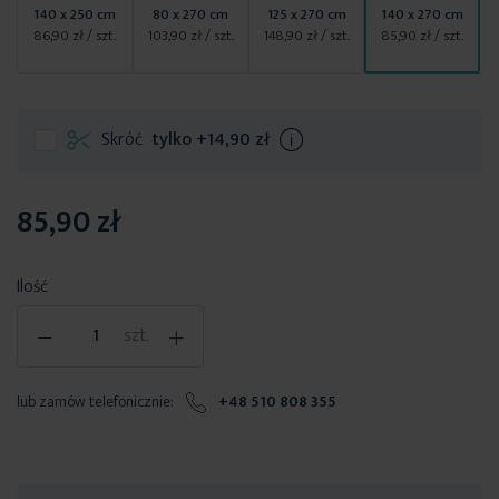
140 x 250 cm
80 x 270 cm
125 x 270 cm
140 x 270 cm
86,90 zł
/ szt.
103,90 zł
/ szt.
148,90 zł
/ szt.
85,90 zł
/ szt.
Skróć
tylko
+14,90 zł
Info
85,90 zł
Ilość
-
+
szt.
lub zamów telefonicznie:
+48 510 808 355