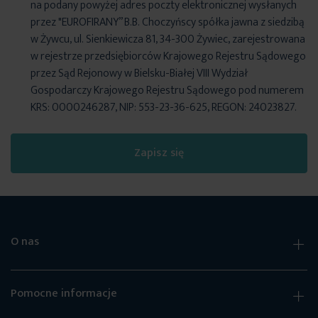
na podany powyżej adres poczty elektronicznej wysłanych
przez "EUROFIRANY” B.B. Choczyńscy spółka jawna z siedzibą
w Żywcu, ul. Sienkiewicza 81, 34-300 Żywiec, zarejestrowana
w rejestrze przedsiębiorców Krajowego Rejestru Sądowego
przez Sąd Rejonowy w Bielsku-Białej VIII Wydział
Gospodarczy Krajowego Rejestru Sądowego pod numerem
KRS: 0000246287, NIP: 553-23-36-625, REGON: 24023827.
Zapisz się
O nas
Pomocne informacje