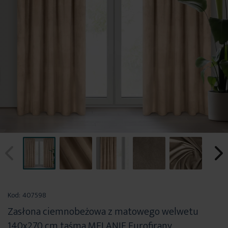
Przejdź
na
Kod:
407598
początek
Zasłona ciemnobeżowa z matowego welwetu
galerii
140x270 cm taśma MELANIE Eurofirany