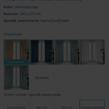
Kolor:
ciemnobeżowy
Rozmiar:
140 x 270 cm
Sposób zawieszenia:
taśma/tunel/żabki
Zmień kolor
CIEMNOBEŻOWY
+18 więcej
Zmień rozmiar i sposób zawieszenia
Przelotki/koła
Flex 1:1,5
Flex 1:1,5
Taśma/tunel/żabki