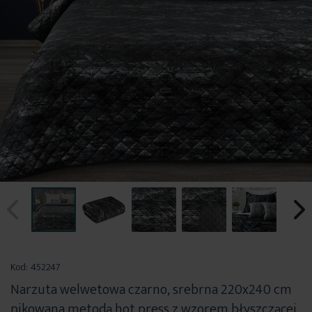
Przejdź
na
Kod:
452247
początek
Narzuta welwetowa czarno, srebrna 220x240 cm
galerii
pikowana metodą hot press z wzorem błyszczącej