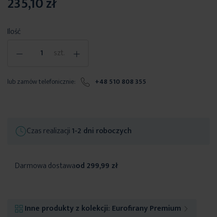
235,10 zł
Ilość
-
+
szt.
lub zamów telefonicznie:
+48 510 808 355
Czas realizacji
1-2 dni roboczych
Darmowa dostawa
od 299,99 zł
Inne produkty z kolekcji:
Eurofirany Premium