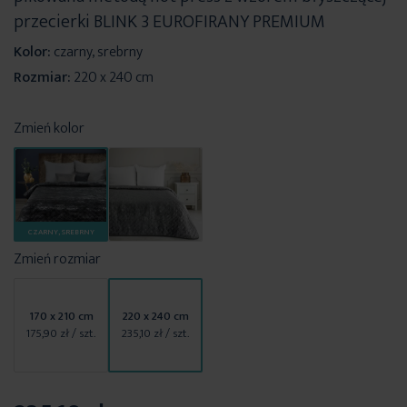
przecierki BLINK 3 EUROFIRANY PREMIUM
Kolor:
czarny, srebrny
Rozmiar:
220 x 240 cm
Zmień kolor
CZARNY, SREBRNY
Zmień rozmiar
170 x 210 cm
220 x 240 cm
175,90 zł
/ szt.
235,10 zł
/ szt.