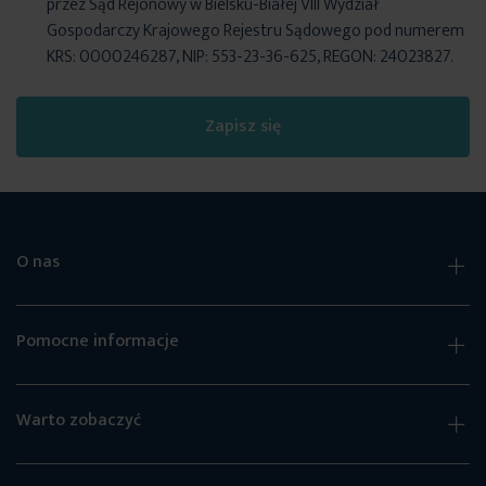
przez Sąd Rejonowy w Bielsku-Białej VIII Wydział
Gospodarczy Krajowego Rejestru Sądowego pod numerem
KRS: 0000246287, NIP: 553-23-36-625, REGON: 24023827.
Zapisz się
O nas
Pomocne informacje
Warto zobaczyć