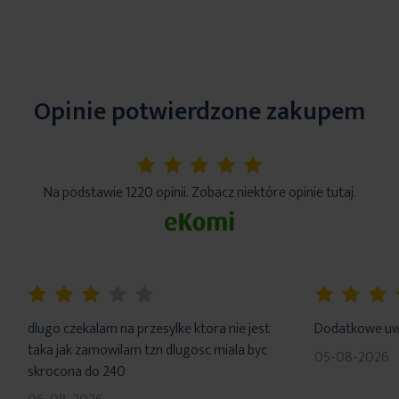
Opinie potwierdzone zakupem
5%
Na podstawie 1220 opinii. Zobacz niektóre opinie tutaj.
60%
100%
dlugo czekalam na przesylke ktora nie jest
Dodatkowe uwa
taka jak zamowilam tzn dlugosc miala byc
05-08-2026
skrocona do 240