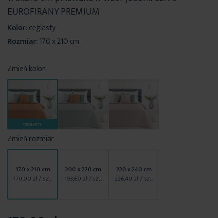
EUROFIRANY PREMIUM
Kolor:
ceglasty
Rozmiar:
170 x 210 cm
Zmień kolor
CEGLASTY
Zmień rozmiar
170 x 210 cm
200 x 220 cm
220 x 240 cm
170,00 zł
/ szt.
193,60 zł
/ szt.
226,40 zł
/ szt.