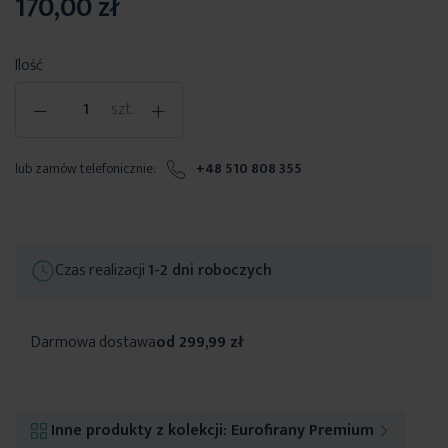
170,00 zł
Ilość
-
+
szt.
lub zamów telefonicznie:
+48 510 808 355
Czas realizacji
1-2 dni roboczych
Darmowa dostawa
od 299,99 zł
Inne produkty z kolekcji:
Eurofirany Premium