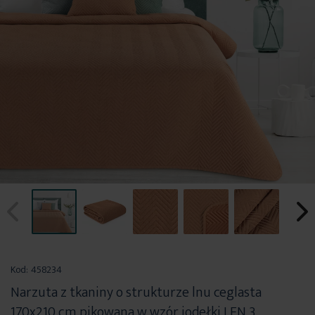
Przejdź
na
Kod:
458234
początek
Narzuta z tkaniny o strukturze lnu ceglasta
galerii
170x210 cm pikowana w wzór jodełki LEN 3