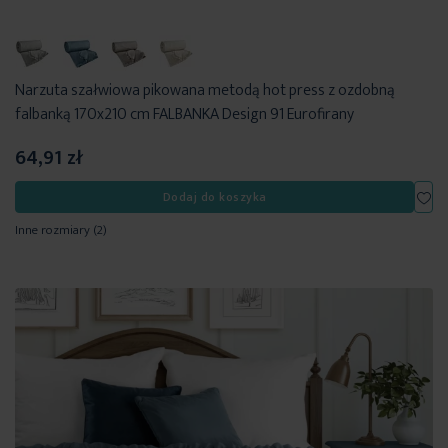
Narzuta szałwiowa pikowana metodą hot press z ozdobną
falbanką 170x210 cm FALBANKA Design 91 Eurofirany
64,91 zł
Dod
Dodaj do koszyka
Inne rozmiary
(2)