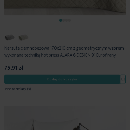
Narzuta ciemnobeżowa 170x210 cm z geometrycznym wzorem
wykonana techniką hot press ALARA 6 DESIGN 91 Eurofirany
75,91 zł
Dod
Dodaj do koszyka
Inne rozmiary
(3)