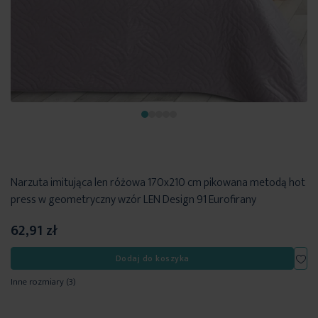
Narzuta imitująca len różowa 170x210 cm pikowana metodą hot
press w geometryczny wzór LEN Design 91 Eurofirany
62,91 zł
Dod
Dodaj do koszyka
Inne rozmiary
(3)