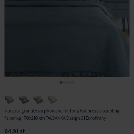
Narzuta granatowa pikowana metodą hot press z ozdobną
falbanką 170x210 cm FALBANKA Design 91 Eurofirany
64,91 zł