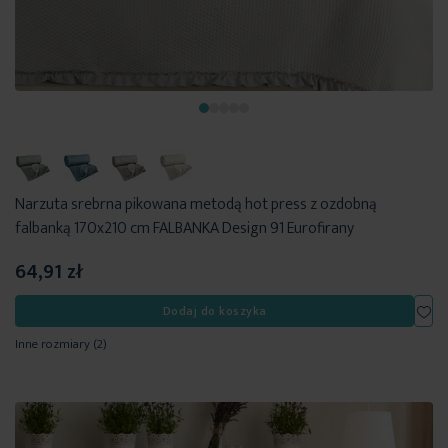
Narzuta srebrna pikowana metodą hot press z ozdobną
falbanką 170x210 cm FALBANKA Design 91 Eurofirany
64,91 zł
Dod
Dodaj do koszyka
Inne rozmiary
(2)