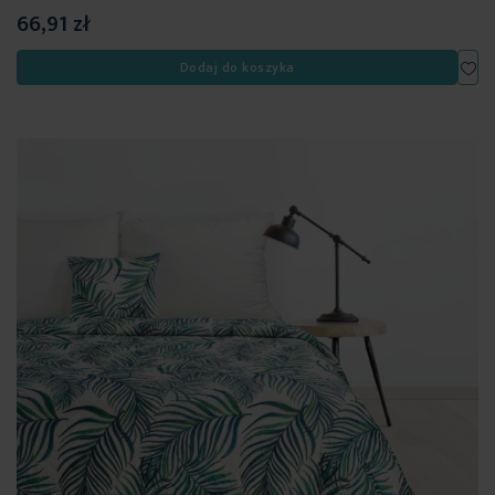
66,91 zł
Dod
Dodaj do koszyka