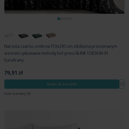
Narzuta czarno, srebrna 170x210 cm zdobiona przecieranym
wzorem i pikowana metodą hot press BLINK 1 DESIGN 91
Eurofirany
79,91 zł
Dod
Dodaj do koszyka
Inne rozmiary
(3)