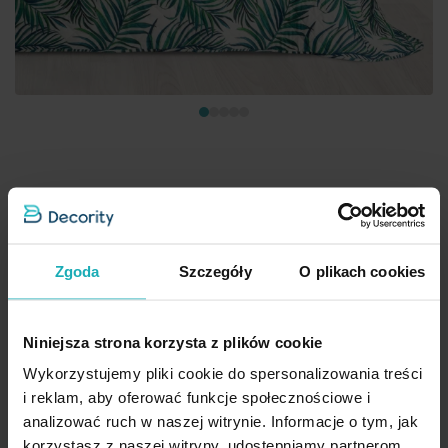
Narzuta biało, niebieska 200x220 cm z nadrukiem palmowych
liści pikowana techniką hot press PALMS 2 DESIGN 91 Eurofirany
66,91 zł
Zgoda
Szczegóły
O plikach cookies
Dod
Dodaj do koszyka
Niniejsza strona korzysta z plików cookie
Wykorzystujemy pliki cookie do spersonalizowania treści
i reklam, aby oferować funkcje społecznościowe i
analizować ruch w naszej witrynie. Informacje o tym, jak
korzystasz z naszej witryny, udostępniamy partnerom