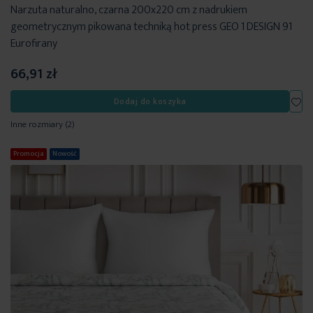
Narzuta naturalno, czarna 200x220 cm z nadrukiem
geometrycznym pikowana techniką hot press GEO 1 DESIGN 91
Eurofirany
66,91 zł
Dod
Dodaj do koszyka
Inne rozmiary
(2)
Promocja
Nowość