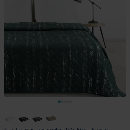
Narzuta ciemnozielono, srebrna 170x210 cm zdobiona