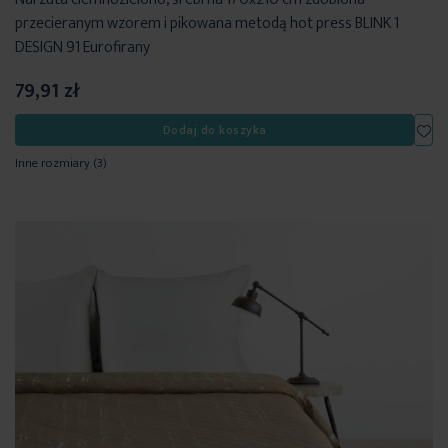
przecieranym wzorem i pikowana metodą hot press BLINK 1
DESIGN 91 Eurofirany
79,91 zł
Dod
Dodaj do koszyka
Inne rozmiary
(3)