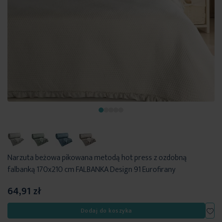
Narzuta beżowa pikowana metodą hot press z ozdobną
falbanką 170x210 cm FALBANKA Design 91 Eurofirany
64,91 zł
Dod
Dodaj do koszyka