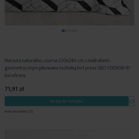
Narzuta naturalno, czarna 220x240 cm z nadrukiem
geometrycznym pikowana techniką hot press GEO 1 DESIGN 91
Eurofirany
71,91 zł
Dod
Dodaj do koszyka
Inne rozmiary
(2)