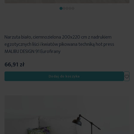
Narzuta biało, ciemnozielona 200x220 cm z nadrukiem
egzotycznych liści i kwiatów pikowana techniką hot press
MALIBU DESIGN 91 Eurofirany
66,91 zł
Dod
Dodaj do koszyka