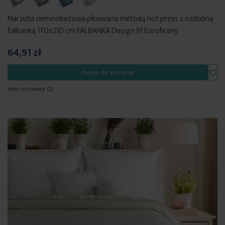
Narzuta ciemnobeżowa pikowana metodą hot press z ozdobną
falbanką 170x210 cm FALBANKA Design 91 Eurofirany
64,91 zł
Dod
Dodaj do koszyka
Inne rozmiary
(2)