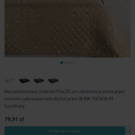
Narzuta beżowo, srebrna 170x210 cm zdobiona przecieranym
wzorem i pikowana metodą hot press BLINK 1 DESIGN 91
Eurofirany
79,91 zł
Dod
Dodaj do koszyka