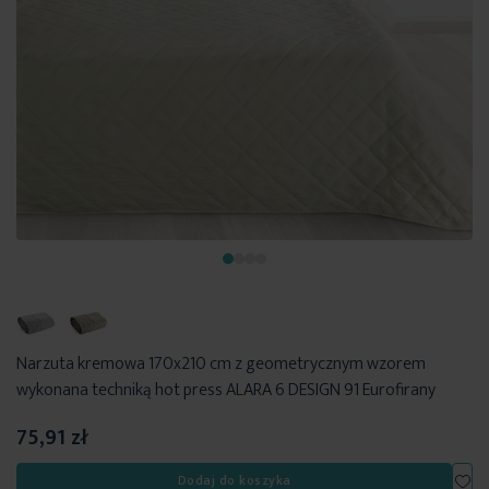
Narzuta kremowa 170x210 cm z geometrycznym wzorem
wykonana techniką hot press ALARA 6 DESIGN 91 Eurofirany
75,91 zł
Dod
Dodaj do koszyka