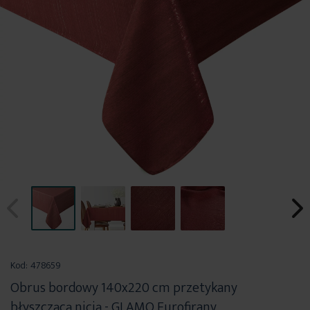
Przejdź
na
Kod:
478659
początek
Obrus bordowy 140x220 cm przetykany
galerii
błyszczącą nicią - GLAMO Eurofirany