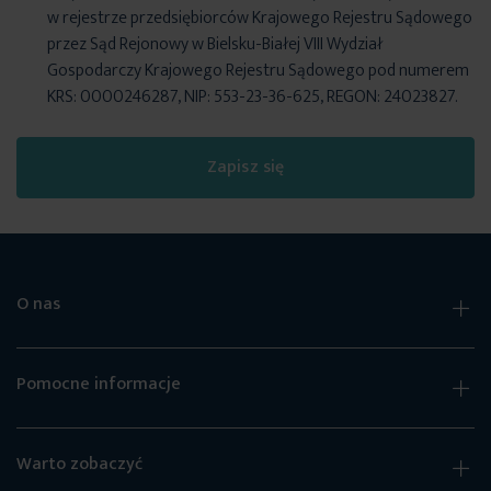
w rejestrze przedsiębiorców Krajowego Rejestru Sądowego
przez Sąd Rejonowy w Bielsku-Białej VIII Wydział
Gospodarczy Krajowego Rejestru Sądowego pod numerem
KRS: 0000246287, NIP: 553-23-36-625, REGON: 24023827.
Zapisz się
O nas
Pomocne informacje
Warto zobaczyć