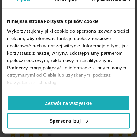
Subtelny, elegancki połysk
Gramatura materiału
185 g/m²
Idealny na Święta, przyjęcia i codzienne uroczystości
Jednostka miary
szt.
Niniejsza strona korzysta z plików cookie
Łatwy w pielęgnacji, trwały materiał
Skład materiałowy
100% poliester
Wykorzystujemy pliki cookie do spersonalizowania treści
Starannie wykończone brzegi
i reklam, aby oferować funkcje społecznościowe i
Waga netto
755 g
analizować ruch w naszej witrynie. Informacje o tym, jak
korzystasz z naszej witryny, udostępniamy partnerom
Pobierz instrukcję użytkowania i bezpieczeństwa produktu
Dane techniczne:
społecznościowym, reklamowym i analitycznym.
Opinie potwierdzone zakupem
Partnerzy mogą połączyć te informacje z innymi danymi
otrzymanymi od Ciebie lub uzyskanymi podczas
szerokość: 140 cm
korzystania z ich usług.
długość: 220 cm
skład: 100 % poliester
5%
gramatura: 185 g/m2
Na podstawie 1209 opinii. Zobacz niektóre opinie tutaj.
Zezwól na wszystkie
Spersonalizuj