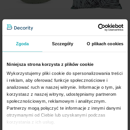
Nie prasować
Pobierz instrukcję użytkowania i bezpieczeństwa produktu
Szczegóły
:
Wymiary: 60x60 cm
Patera szklana dekoracyjna w
Poszewka na poduszkę 45x45
Kolor:
oliwkowy
kształcie liścia 38x34x4 cm
cm welwetowa z nadrukiem
Zgoda
Szczegóły
O plikach cookies
Skład:
100% bawełna
MONTENEGRO TERRA
liści popielato, zielona
COLLECTION Eurofirany
MONTENEGRO 1 TERRA
Gramatura tkaniny: 430 gsm
COLLECTION Eurofirany
Niniejsza strona korzysta z plików cookie
Sposób zapięcia:
zamek błyskawiczny
Temperatura prania: 30°C
Wykorzystujemy pliki cookie do spersonalizowania treści
i reklam, aby oferować funkcje społecznościowe i
104,93 zł
47,00 zł
Temperatura prasowania: 110°C
-30%
analizować ruch w naszej witrynie. Informacje o tym, jak
Producent:
Eurofirany
Najniższa cena z 30 dni przed
Najniższa cena z 30 dni przed
korzystasz z naszej witryny, udostępniamy partnerom
obniżką:
149,90 zł
obniżką:
47,00 zł
Kolekcja:
Terra Collection - Montenegro
społecznościowym, reklamowym i analitycznym.
Cena regularna:
149,90 zł
Cena regularna:
56,90 zł
Partnerzy mogą połączyć te informacje z innymi danymi
Dodaj do listy życzeń
Dodaj do listy życzeń
Dod
Dodaj do koszyka
Dodaj do koszyka
otrzymanymi od Ciebie lub uzyskanymi podczas
korzystania z ich usług.