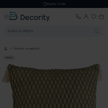
Wysyłka
1-2 dni
Poszewki na poduszki
Outlet
Przejdź
na
koniec
galerii