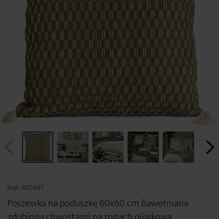
Przejdź
na
Kod:
405697
początek
Poszewka na poduszkę 60x60 cm bawełniana
galerii
zdobiona chwostami na rogach oliwkowa