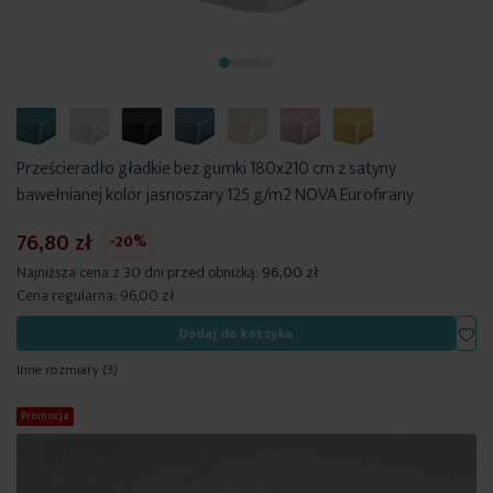
Prześcieradło gładkie bez gumki 180x210 cm z satyny
bawełnianej kolor jasnoszary 125 g/m2 NOVA Eurofirany
76,80 zł
-20%
Najniższa cena z 30 dni przed obniżką:
96,00 zł
Cena regularna:
96,00 zł
Dod
Dodaj do koszyka
Inne rozmiary
(3)
Promocja