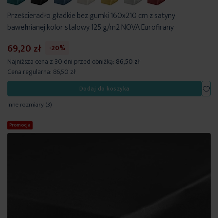
Prześcieradło gładkie bez gumki 160x210 cm z satyny
bawełnianej kolor stalowy 125 g/m2 NOVA Eurofirany
69,20 zł
-20%
Najniższa cena z 30 dni przed obniżką:
86,50 zł
Cena regularna:
86,50 zł
Dod
Dodaj do koszyka
Inne rozmiary
(3)
Promocja