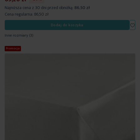
Najniższa cena z 30 dni przed obniżką:
86,50 zł
Cena regularna:
86,50 zł
Dod
Dodaj do koszyka
Inne rozmiary
(3)
Promocja