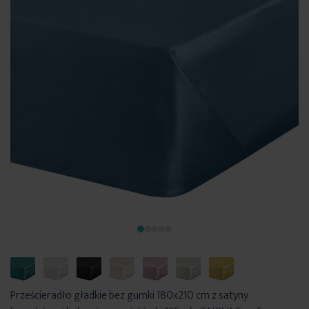
Prześcieradło gładkie bez gumki 180x210 cm z satyny