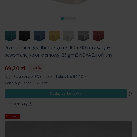
Prześcieradło gładkie bez gumki 160x210 cm z satyny
bawełnianej kolor kremowy 125 g/m2 NOVA Eurofirany
69,20 zł
-20%
Najniższa cena z 30 dni przed obniżką:
86,50 zł
Cena regularna:
86,50 zł
Dod
Dodaj do koszyka
Inne rozmiary
(3)
Promocja