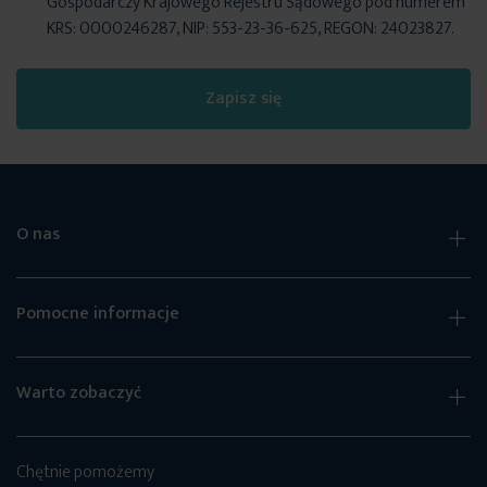
Gospodarczy Krajowego Rejestru Sądowego pod numerem
KRS: 0000246287, NIP: 553-23-36-625, REGON: 24023827.
Zapisz się
O nas
Pomocne informacje
Warto zobaczyć
Chętnie pomożemy