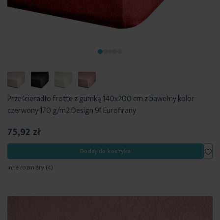
Prześcieradło frotte z gumką 140x200 cm z bawełny kolor
czerwony 170 g/m2 Design 91 Eurofirany
75,92 zł
Dod
Dodaj do koszyka
Inne rozmiary
(4)