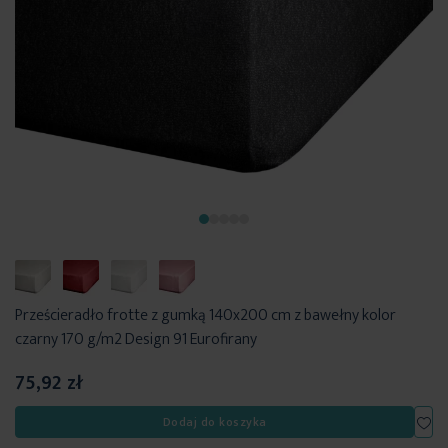
Prześcieradło frotte z gumką 140x200 cm z bawełny kolor
czarny 170 g/m2 Design 91 Eurofirany
75,92 zł
Dod
Dodaj do koszyka