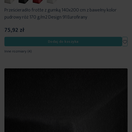
Prześcieradło frotte z gumką 140x200 cm z bawełny kolor
pudrowy róż 170 g/m2 Design 91 Eurofirany
75,92 zł
Dod
Dodaj do koszyka
Inne rozmiary
(4)