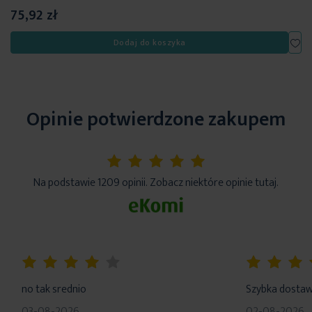
75,92 zł
Dod
Dodaj do koszyka
Opinie potwierdzone zakupem
5%
Na podstawie 1209 opinii. Zobacz niektóre opinie tutaj.
80%
100%
no tak srednio
Szybka dosta
03-08-2026
02-08-2026