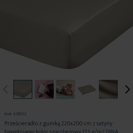
Przejdź
na
Kod:
428502
początek
Prześcieradło z gumką 220x200 cm z satyny
galerii
bawełnianej kolor szarobeżowy 125 g/m2 DINA