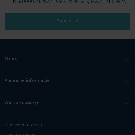
KRS: 0000246287, NIP: 553-23-36-625, REGON: 24023827.
Zapisz się
O nas
Pomocne informacje
Warto zobaczyć
Chętnie pomożemy