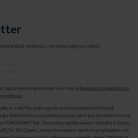
tter
lettera! Bądź na bieżąco, otrzymuj najlepsze oferty
e zapoznałem/zapoznałam się z treścią
Regulaminu newslettera
Prywatności
.
yłkę e-mail) Wyrażam zgodę na otrzymywanie informacji
ogą elektroniczną na podany powyżej adres poczty elektronicznej
ez "EUROFIRANY” B.B. Choczyńscy spółka jawna z siedzibą w Żywcu,
za 81, 34-300 Żywiec, zarejestrowana w rejestrze przedsiębiorców
stru Sądowego przez Sąd Rejonowy w Bielsku-Białej VIII Wydział