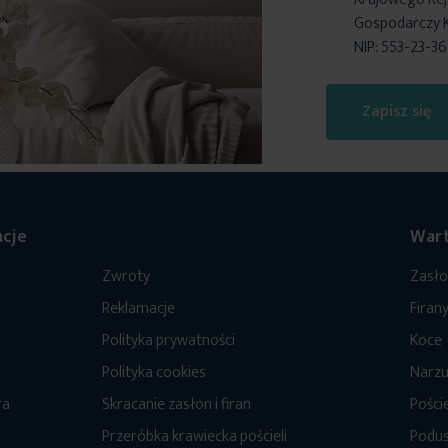
Gospodarczy 
NIP: 553-23-3
Zapisz się
cje
Wart
Zwroty
Zasł
Reklamacje
Firan
Polityka prywatności
Koce
Polityka cookies
Narzu
ra
Skracanie zasłon i firan
Poście
Przeróbka krawiecka pościeli
Podus