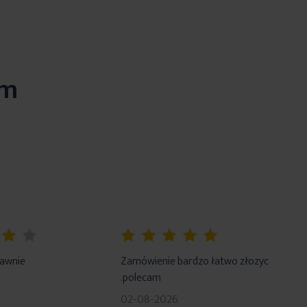
em
100%
rawnie
Zamówienie bardzo łatwo złozyc
.polecam
02-08-2026