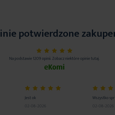
inie potwierdzone zakup
5%
Na podstawie 1209 opinii. Zobacz niektóre opinie tutaj.
100%
80%
Jest ok
Wszystko sp
02-08-2026
02-08-2026