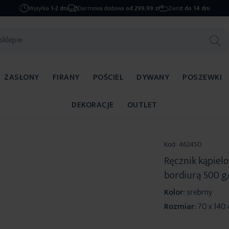
Wysyłka
1-2 dni
Darmowa dostawa
od 299,99 zł
Zwrot
do 14 dni
ZASŁONY
FIRANY
POŚCIEL
DYWANY
POSZEWKI
DEKORACJE
OUTLET
Kod:
462450
Ręcznik kąpiel
bordiurą 500 g
Kolor:
srebrny
Rozmiar:
70 x 140