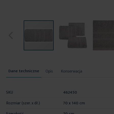
Przejdź
na
początek
Opis
Konserwacja
galerii
Więcej
SKU
462450
informacji
Rozmiar (szer. x dł.)
70 x 140 cm
Szerokość
70 cm