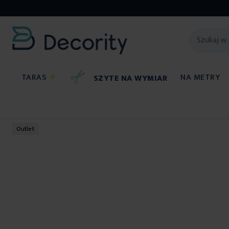
TARAS
☀
NA METRY
SZYTE NA WYMIAR
Ręczniki
Outlet
Przejdź
na
koniec
galerii