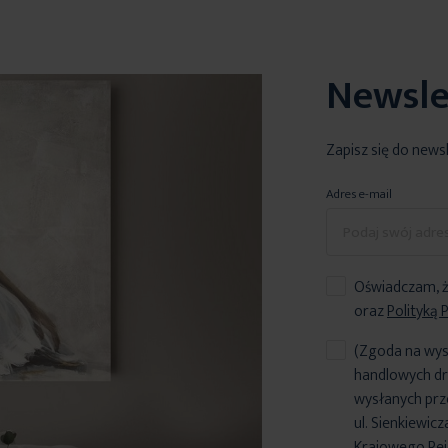
Newsle
Zapisz się do news
Adres e-mail
Oświadczam, ż
oraz
Polityką 
(Zgoda na wys
handlowych dr
wysłanych prz
ul. Sienkiewic
Krajowego Reje