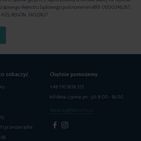
Krajowego Rejestru Sądowego pod numerem KRS: 0000246287,
6-625, REGON: 24023827.
o zobaczyć
Chętnie pomożemy
ony
+48 510 808 355
y
Infolinia czynna: pn - pt: 8:00 - 16:00
decority@decority.pl
ty
l i prześcieradła
zki