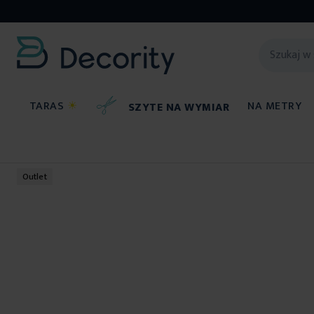
TARAS
☀
NA METRY
SZYTE NA WYMIAR
Ręczniki
Outlet
Przejdź
na
koniec
galerii