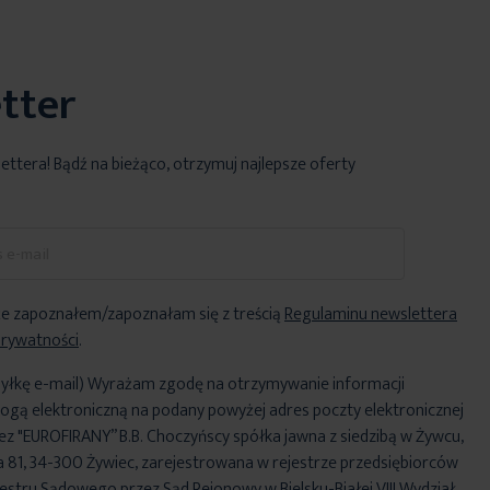
tter
lettera! Bądź na bieżąco, otrzymuj najlepsze oferty
e zapoznałem/zapoznałam się z treścią
Regulaminu newslettera
Prywatności
.
yłkę e-mail) Wyrażam zgodę na otrzymywanie informacji
ogą elektroniczną na podany powyżej adres poczty elektronicznej
ez "EUROFIRANY” B.B. Choczyńscy spółka jawna z siedzibą w Żywcu,
za 81, 34-300 Żywiec, zarejestrowana w rejestrze przedsiębiorców
stru Sądowego przez Sąd Rejonowy w Bielsku-Białej VIII Wydział