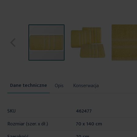
Przejdź
na
początek
Opis
Konserwacja
galerii
Więcej
SKU
462477
informacji
Rozmiar (szer. x dł.)
70 x 140 cm
Szerokość
70 cm