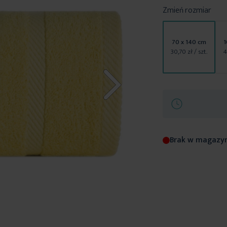
Zmień rozmiar
70 x 140 cm
1
30,70 zł
/ szt.
4
Brak w magazy