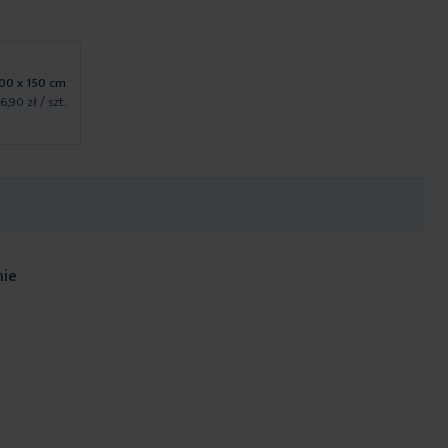
00 x 150 cm
6,90 zł
/ szt.
nie