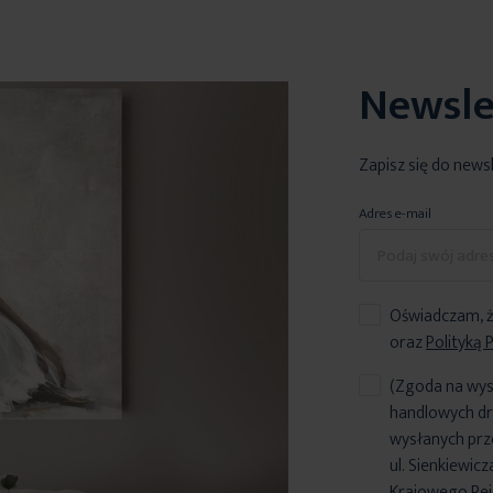
Newsle
Zapisz się do news
Adres e-mail
Oświadczam, ż
oraz
Polityką 
(Zgoda na wys
handlowych dr
wysłanych prz
ul. Sienkiewic
Krajowego Reje