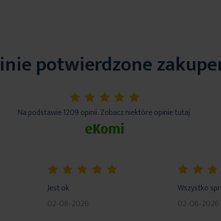
inie potwierdzone zakup
5%
Na podstawie 1209 opinii. Zobacz niektóre opinie tutaj.
100%
80%
Jest ok
Wszystko sp
02-08-2026
02-08-2026