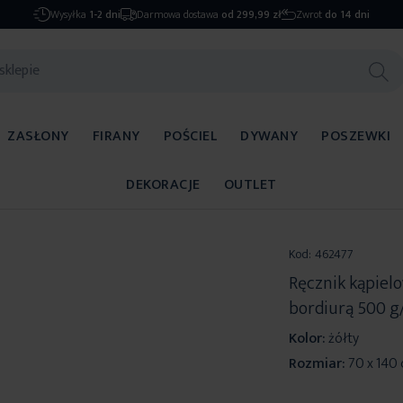
Wysyłka
1-2 dni
Darmowa dostawa
od 299,99 zł
Zwrot
do 14 dni
ZASŁONY
FIRANY
POŚCIEL
DYWANY
POSZEWKI
DEKORACJE
OUTLET
Kod:
462477
Ręcznik kąpiel
bordiurą 500 g
Kolor:
żółty
Rozmiar:
70 x 140