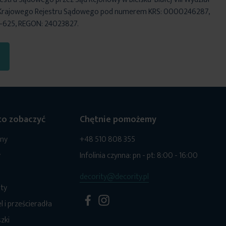
Krajowego Rejestru Sądowego pod numerem KRS: 0000246287,
6-625, REGON: 24023827.
o zobaczyć
Chętnie pomożemy
ony
+48 510 808 355
y
Infolinia czynna: pn - pt: 8:00 - 16:00
decority@decority.pl
ty
l i prześcieradła
zki