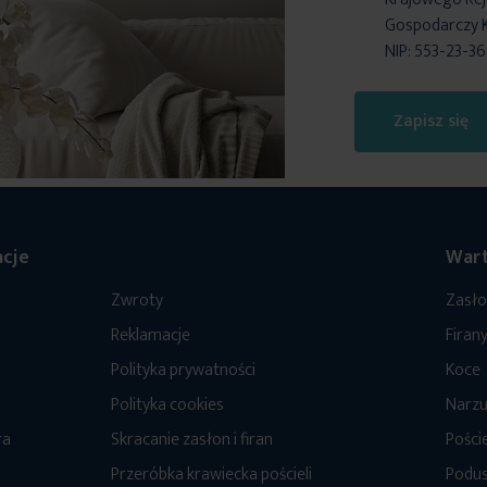
Gospodarczy 
NIP: 553-23-3
Zapisz się
cje
Wart
Zwroty
Zasł
Reklamacje
Firan
Polityka prywatności
Koce
Polityka cookies
Narzu
ra
Skracanie zasłon i firan
Poście
Przeróbka krawiecka pościeli
Podus