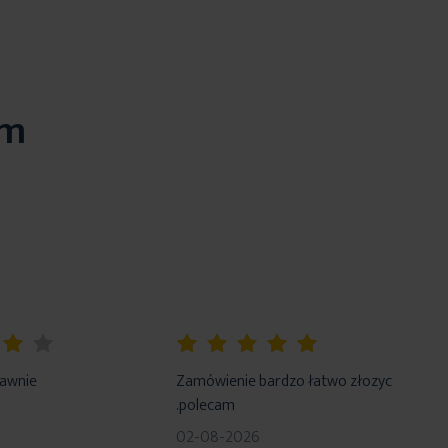
em
100%
rawnie
Zamówienie bardzo łatwo złozyc
.polecam
02-08-2026