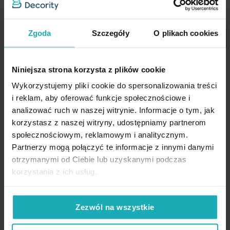
rogu ręcznika
Waga netto
490 g
Oeko-Tex Standard 100: TAK
Zgoda
Szczegóły
O plikach cookies
pętelka do zawieszania: tak
Pobierz instrukcję użytkowania i bezpieczeństwa produktu
producent:
Eurofirany
Ręcznik kąpielowy 50x90 cm
bawełniany kolor stalowy z
Niniejsza strona korzysta z plików cookie
bordiurą z weluru 500 g/m2
Wykorzystujemy pliki cookie do spersonalizowania treści
LUCY Eurofirany
i reklam, aby oferować funkcje społecznościowe i
analizować ruch w naszej witrynie. Informacje o tym, jak
38,57 zł
-30%
korzystasz z naszej witryny, udostępniamy partnerom
Najniższa cena z 30 dni przed
społecznościowym, reklamowym i analitycznym.
obniżką:
55,10 zł
Partnerzy mogą połączyć te informacje z innymi danymi
Cena regularna:
55,10 zł
otrzymanymi od Ciebie lub uzyskanymi podczas
Dodaj do listy życzeń
Dodaj do koszyka
korzystania z ich usług.
High-contrast mode
Zezwól na wszystkie