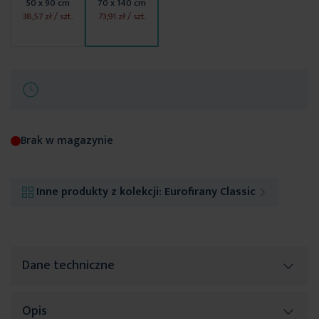
50 x 90 cm
70 x 140 cm
38,57 zł
/ szt.
73,91 zł
/ szt.
Brak w magazynie
Inne produkty z kolekcji:
Eurofirany Classic
Dane techniczne
Opis
Więcej
SKU
339271