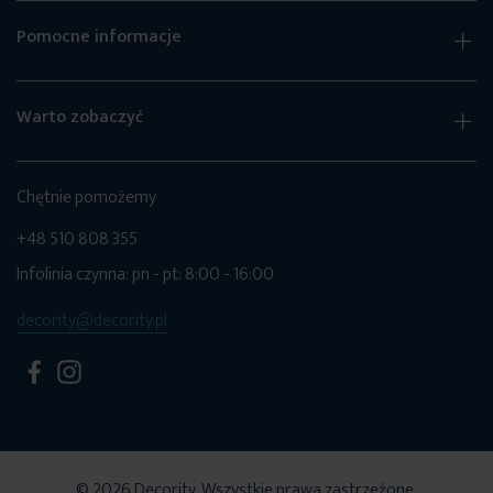
Pomocne informacje
Warto zobaczyć
Chętnie pomożemy
+48 510 808 355
Infolinia czynna: pn - pt: 8:00 - 16:00
decority@decority.pl
© 2026 Decority. Wszystkie prawa zastrzeżone.