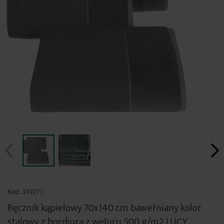
Przejdź
na
Kod:
339271
początek
Ręcznik kąpielowy 70x140 cm bawełniany kolor
galerii
stalowy z bordiurą z weluru 500 g/m2 LUCY