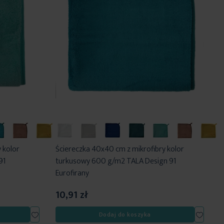
 kolor
Ściereczka 40x40 cm z mikrofibry kolor
91
turkusowy 600 g/m2 TALA Design 91
Eurofirany
10,91 zł
Dodaj
Dodaj
Dodaj do koszyka
do
do