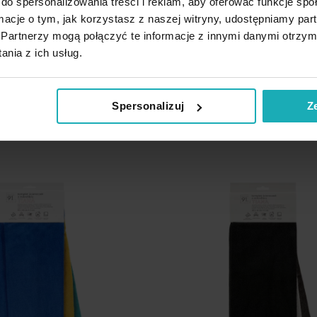
do spersonalizowania treści i reklam, aby oferować funkcje sp
40 cm z mikrofibry kolor
Ściereczka 40x40 cm z mikrofibry
ormacje o tym, jak korzystasz z naszej witryny, udostępniamy p
/m2 TALA Design 91
600 g/m2 TALA Design 91 Eurofir
Partnerzy mogą połączyć te informacje z innymi danymi otrzym
nia z ich usług.
10,91 zł
Dodaj
odaj do koszyka
Dodaj do koszyka
Spersonalizuj
Z
do
listy
życzeń