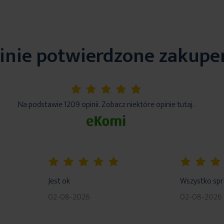
inie potwierdzone zakup
5%
Na podstawie 1209 opinii. Zobacz niektóre opinie tutaj.
100%
80%
Jest ok
Wszystko sp
02-08-2026
02-08-2026