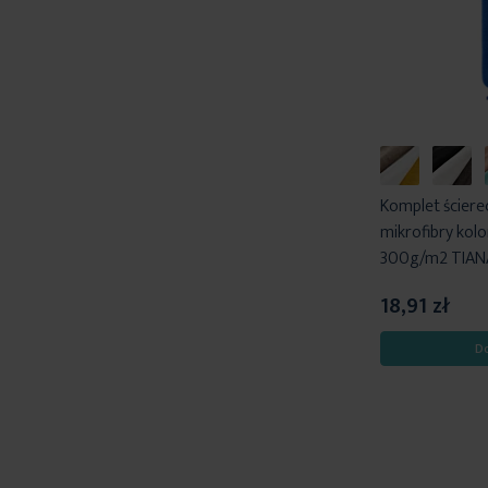
Komplet ściere
mikrofibry kol
300g/m2 TIANA 
18,91 zł
D