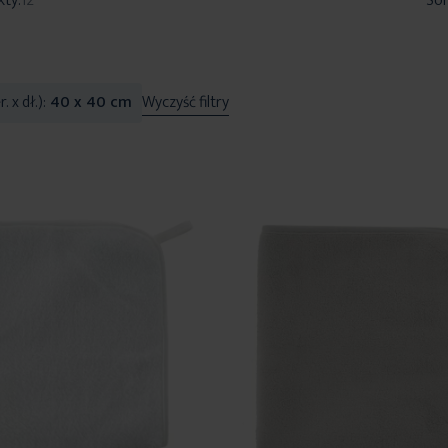
kty:
12
Sor
. x dł.)
40 x 40 cm
Wyczyść filtry