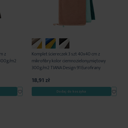
cm z
Komplet ściereczek 3 szt 40x40 cm z
y 300g/m2
mikrofibry kolor ciemnozielony,miętowy
300g/m2 TIANA Design 91 Eurofirany
18,91 zł
Dodaj
Dodaj
Dodaj do koszyka
do
do
listy
listy
życzeń
życzeń