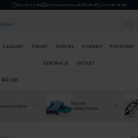
Wysyłka
1-2 dni
Darmowa dostawa
od 299,99 zł
Zwrot
do 14 dni
ZASŁONY
FIRANY
POŚCIEL
DYWANY
POSZEWKI
DEKORACJE
OUTLET
x 40 cm
Ręczniki
tawy ręczników
szybkoschnące