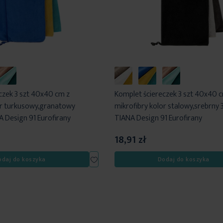
czek 3 szt 40x40 cm z
Komplet ściereczek 3 szt 40x40 
or turkusowy,granatowy
mikrofibry kolor stalowy,srebrn
Design 91 Eurofirany
TIANA Design 91 Eurofirany
18,91 zł
Dodaj
odaj do koszyka
Dodaj do koszyka
do
listy
życzeń