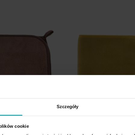
listy
życzeń
Szczegóły
 plików cookie