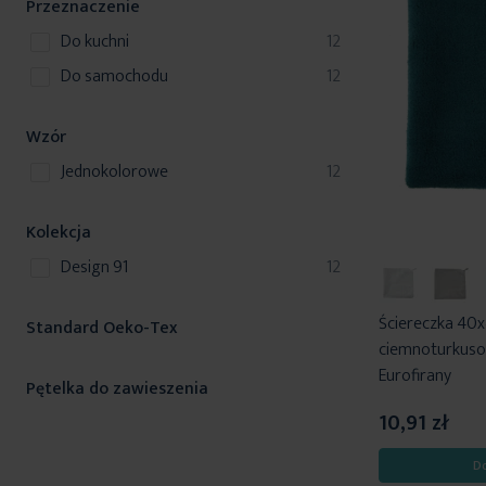
Przeznaczenie
produkty
do kuchni
12
produkty
do samochodu
12
Wzór
produkty
jednokolorowe
12
Kolekcja
produkty
Design 91
12
Ściereczka 40x
Standard Oeko-Tex
ciemnoturkuso
Eurofirany
Pętelka do zawieszenia
10,91 zł
D