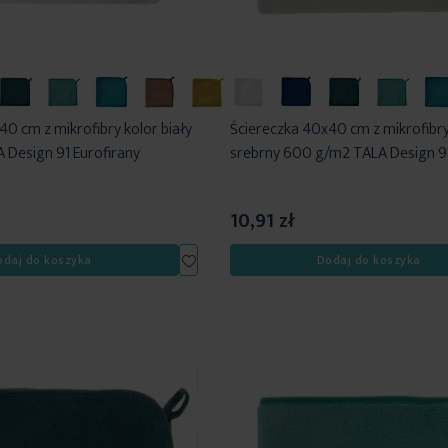
0 cm z mikrofibry kolor biały
Ściereczka 40x40 cm z mikrofibry
Design 91 Eurofirany
srebrny 600 g/m2 TALA Design 91
10,91 zł
Dodaj
odaj do koszyka
Dodaj do koszyka
do
listy
życzeń