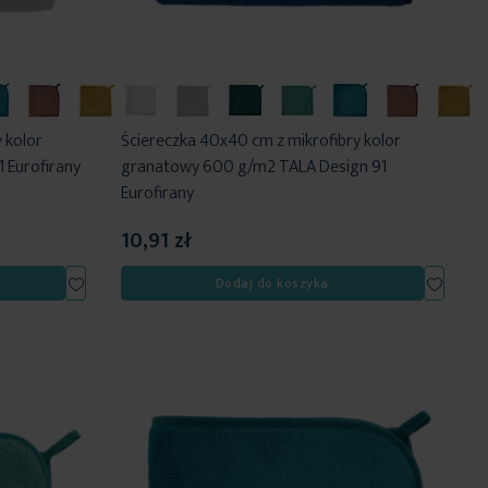
 kolor
Ściereczka 40x40 cm z mikrofibry kolor
 Eurofirany
granatowy 600 g/m2 TALA Design 91
Eurofirany
10,91 zł
Dodaj
Dodaj
Dodaj do koszyka
do
do
listy
listy
życzeń
życzeń