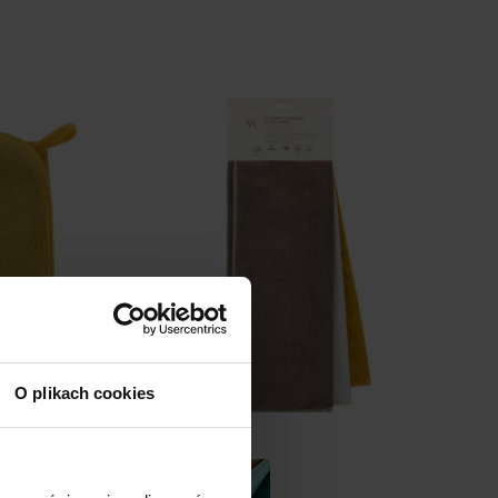
listy
listy
życzeń
życzeń
O plikach cookies