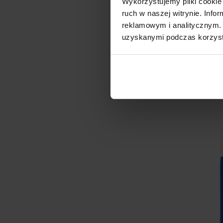
Wykorzystujemy pliki cookie 
Ściereczka 40x
ruch w naszej witrynie. Inf
pudrowy 600 g
reklamowym i analitycznym. 
Eurofirany
uzyskanymi podczas korzysta
10,91 zł
D