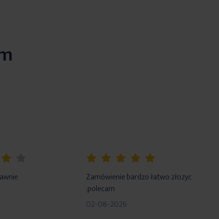
em
100%
rawnie
Zamówienie bardzo łatwo złozyc
.polecam
02-08-2026