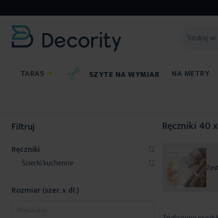
TARAS
☀
NA METRY
SZYTE NA WYMIAR
Ręczniki
Ręczniki 40 
Filtruj
produkty
Ręczniki
12
produkty
Ścierki kuchenne
12
Zes
Rozmiar (szer. x dł.)