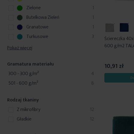
d
t
o
k
r
u
p
Zielone
1
d
t
o
k
r
u
p
Butelkowa Zieleń
1
d
t
o
k
r
u
p
Granatowe
1
d
t
o
k
r
u
p
Turkusowe
3
d
Ściereczka 40x4
t
o
k
r
u
600 g/m2 TALA 
Pokaż więcej
d
t
o
k
u
d
t
k
Gramatura materiału
u
10,91 zł
t
k
produkty
300 - 300 g/m²
4
D
t
produkty
501 - 600 g/m²
8
y
Rodzaj tkaniny
produkty
z mikrofibry
12
produkty
gładkie
12