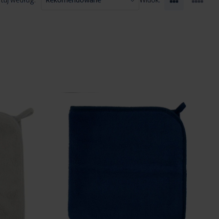
tuj według:
Widok: