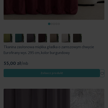
Tkanina zasłonowa miękka gładka o zamszowym chwycie
Eurofirany wys. 295 cm, kolor burgundowy
55,00 zł
/mb
Dod
Zobacz produkt