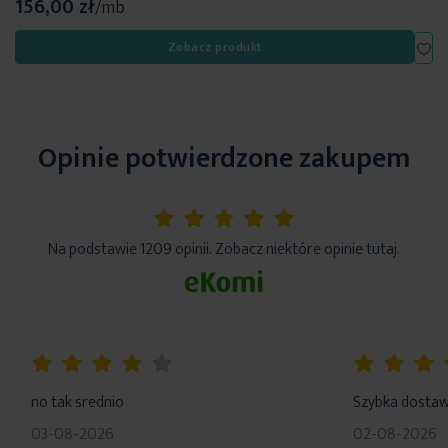
156,00 zł
/mb
Dod
Zobacz produkt
Opinie potwierdzone zakupem
5%
Na podstawie 1209 opinii. Zobacz niektóre opinie tutaj.
80%
100%
no tak srednio
Szybka dosta
03-08-2026
02-08-2026