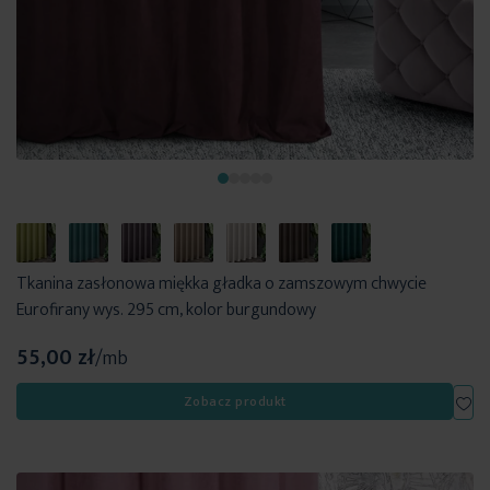
Tkanina zasłonowa miękka gładka o zamszowym chwycie
Eurofirany wys. 295 cm, kolor burgundowy
55,00 zł
/mb
Dod
Zobacz produkt