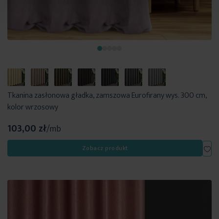
Tkanina zasłonowa gładka, zamszowa Eurofirany wys. 300 cm,
kolor wrzosowy
103,00 zł
/mb
Dod
Zobacz produkt