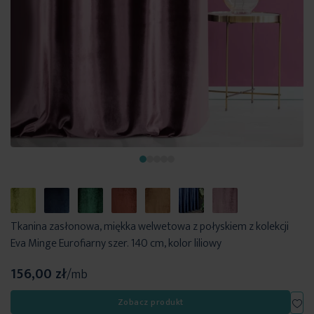
Tkanina zasłonowa, miękka welwetowa z połyskiem z kolekcji
Eva Minge Eurofiarny szer. 140 cm, kolor liliowy
156,00 zł
/mb
Dod
Zobacz produkt