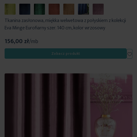
Tkanina zasłonowa, miękka welwetowa z połyskiem z kolekcji
Eva Minge Eurofiarny szer. 140 cm, kolor wrzosowy
156,00 zł
/mb
Dod
Zobacz produkt