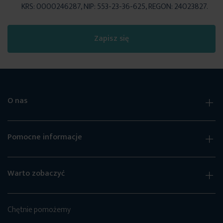
KRS: 0000246287, NIP: 553-23-36-625, REGON: 24023827.
Zapisz się
O nas
Pomocne informacje
Warto zobaczyć
Chętnie pomożemy