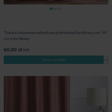
Tkanina zasłonowa welwetowa półmatowa Eurofirany szer. 145
cm, kolor liliowy
60,00 zł
/mb
Dod
Zobacz produkt