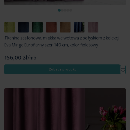
Tkanina zasłonowa, miękka welwetowa z połyskiem z kolekcji
Eva Minge Eurofiarny szer. 140 cm, kolor fioletowy
156,00 zł
/mb
Dod
Zobacz produkt