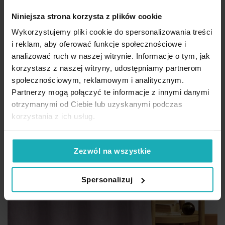
64,00 zł
/mb
Niniejsza strona korzysta z plików cookie
Dod
Zobacz produkt
Wykorzystujemy pliki cookie do spersonalizowania treści
i reklam, aby oferować funkcje społecznościowe i
analizować ruch w naszej witrynie. Informacje o tym, jak
korzystasz z naszej witryny, udostępniamy partnerom
społecznościowym, reklamowym i analitycznym.
Partnerzy mogą połączyć te informacje z innymi danymi
otrzymanymi od Ciebie lub uzyskanymi podczas
korzystania z ich usług.
Zezwól na wszystkie
Spersonalizuj