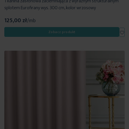
Tkanina zasłonowa zaciemniająca z wyraźnym strukturalnym
splotem Eurofirany wys. 300 cm, kolor wrzosowy
125,00 zł
/mb
Dod
Zobacz produkt