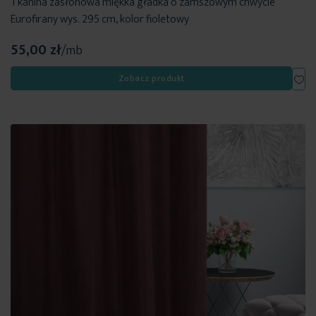
Tkanina zasłonowa miękka gładka o zamszowym chwycie
Eurofirany wys. 295 cm, kolor fioletowy
55,00 zł
/mb
Dod
Zobacz produkt