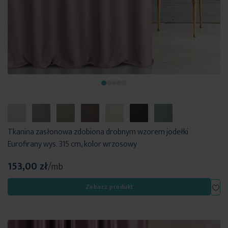
Tkanina zasłonowa zdobiona drobnym wzorem jodełki
Eurofirany wys. 315 cm, kolor wrzosowy
153,00 zł
/mb
Dod
Zobacz produkt