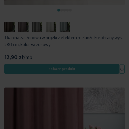
Tkanina zasłonowa w prążki z efektem melanżu Eurofirany wys.
280 cm, kolor wrzosowy
12,90 zł
/mb
Dod
Zobacz produkt