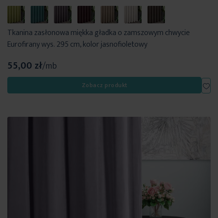
Tkanina zasłonowa miękka gładka o zamszowym chwycie
Eurofirany wys. 295 cm, kolor jasnofioletowy
55,00 zł
/mb
Dod
Zobacz produkt