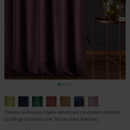
Tkanina zasłonowa, miękka welwetowa z połyskiem z kolekcji
Eva Minge Eurofiarny szer. 140 cm, kolor fioletowy