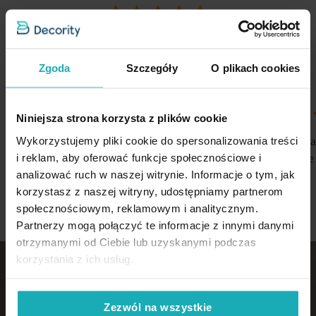
5%
Na podstawie 1226 opinii. Zobacz niektóre opinie tutaj.
Zgoda
Szczegóły
O plikach cookies
Niniejsza strona korzysta z plików cookie
100%
100%
Wszystko ok
Przejrzysta i 
Wykorzystujemy pliki cookie do spersonalizowania treści
oraz dogodne 
i reklam, aby oferować funkcje społecznościowe i
06-08-2026
analizować ruch w naszej witrynie. Informacje o tym, jak
06-08-2026
korzystasz z naszej witryny, udostępniamy partnerom
społecznościowym, reklamowym i analitycznym.
Partnerzy mogą połączyć te informacje z innymi danymi
otrzymanymi od Ciebie lub uzyskanymi podczas
korzystania z ich usług.
Zezwól na wszystkie