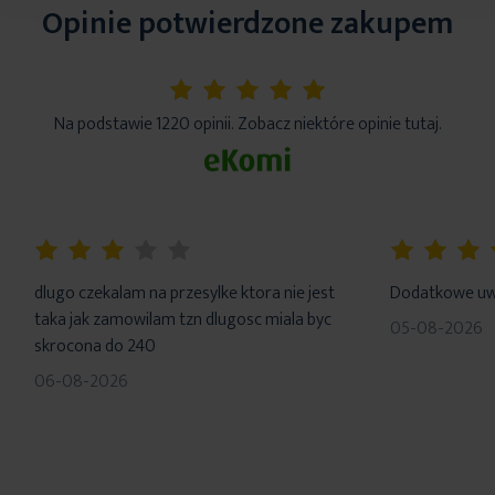
Opinie potwierdzone zakupem
5%
Na podstawie 1220 opinii. Zobacz niektóre opinie tutaj.
60%
100%
dlugo czekalam na przesylke ktora nie jest
Dodatkowe uwa
taka jak zamowilam tzn dlugosc miala byc
05-08-2026
skrocona do 240
06-08-2026