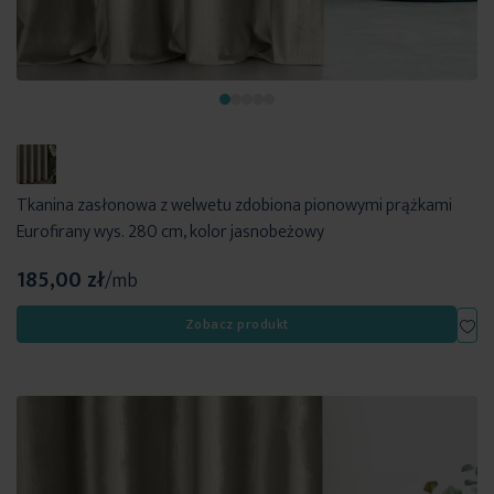
Tkanina zasłonowa z welwetu zdobiona pionowymi prążkami
Eurofirany wys. 280 cm, kolor jasnobeżowy
185,00 zł
/mb
Dod
Zobacz produkt