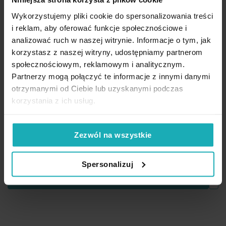
Wykorzystujemy pliki cookie do spersonalizowania treści
i reklam, aby oferować funkcje społecznościowe i
analizować ruch w naszej witrynie. Informacje o tym, jak
korzystasz z naszej witryny, udostępniamy partnerom
społecznościowym, reklamowym i analitycznym.
Partnerzy mogą połączyć te informacje z innymi danymi
otrzymanymi od Ciebie lub uzyskanymi podczas
korzystania z ich usług.
Tkanina zasłonowa zaciemniająca szenilowa typu dimout z
Zezwól na wszystkie
kolekcji Pierre Cardin Eurofirany wys. 320 cm, kolor kremowy
253,00 zł
/mb
Spersonalizuj
Dod
Zobacz produkt