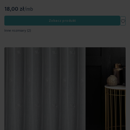
18,00 zł
/mb
Dod
Zobacz produkt
Inne rozmiary
(2)