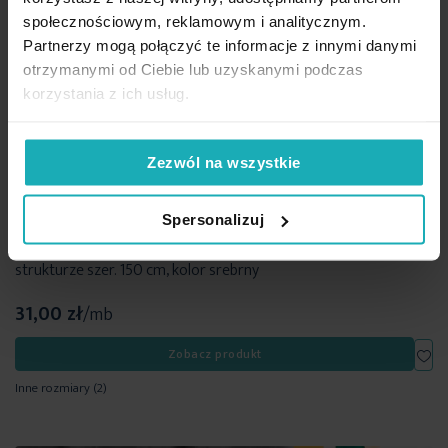
społecznościowym, reklamowym i analitycznym.
Partnerzy mogą połączyć te informacje z innymi danymi
otrzymanymi od Ciebie lub uzyskanymi podczas
korzystania z ich usług.
Zezwól na wszystkie
Spersonalizuj
Tkanina zasłonowa welwet o miękkiej z delikatnym połyskiem
strukturze szer. 150 cm, kolor srebrny
31,00 zł
/mb
Dod
Zobacz produkt
Inne rozmiary
(2)