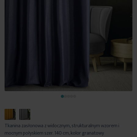
Tkanina zasłonowa z widocznym, strukturalnym wzorem i
mocnym połyskiem szer. 140 cm, kolor granatowy