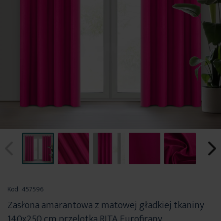
Przejdź
na
Kod:
457596
początek
Zasłona amarantowa z matowej gładkiej tkaniny
galerii
140x250 cm przelotka RITA Eurofirany