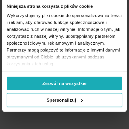
Niniejsza strona korzysta z plików cookie
Recenzowany przez
Beata
Dopuszcza się użycie nadchlorku etylenu oraz
Sposób zawieszenia
przelotki/koła
Wysłany na
15.11.2025
Wykorzystujemy pliki cookie do spersonalizowania treści
wodnego roztworu węglanu fluoru
Rodzaj tkaniny
matowe, poliestrowe, oxford,
i reklam, aby oferować funkcje społecznościowe i
gładkie
analizować ruch w naszej witrynie. Informacje o tym, jak
Nie można wybielać i chlorować
korzystasz z naszej witryny, udostępniamy partnerom
Wzór
jednokolorowe
High-contrast mode
społecznościowym, reklamowym i analitycznym.
Partnerzy mogą połączyć te informacje z innymi danymi
Gramatura materiału
140 g/m²
otrzymanymi od Ciebie lub uzyskanymi podczas
Nie suszyć w suszarce bębnowej
Jednostka miary
szt.
korzystania z ich usług.
Podobne produkty
Skład materiałowy
100% poliester
Zezwól na wszystkie
Tolerancja rozmiaru
5%
Waga netto
668 g
Spersonalizuj
Pobierz instrukcję użytkowania i bezpieczeństwa produktu