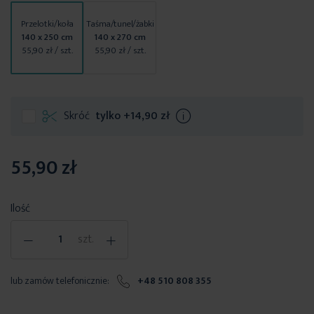
Przelotki/koła
Taśma/tunel/żabki
140 x 250 cm
140 x 270 cm
55,90 zł
/ szt.
55,90 zł
/ szt.
Skróć
tylko
+14,90 zł
Info
55,90 zł
Ilość
-
+
szt.
lub zamów telefonicznie:
+48 510 808 355