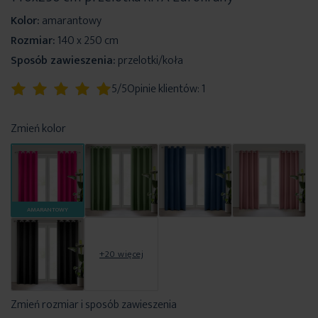
Kolor:
amarantowy
Rozmiar:
140 x 250 cm
Sposób zawieszenia:
przelotki/koła
Ocena:
5/5
Opinie klientów:
1
100
100
% of
Zmień kolor
AMARANTOWY
+20 więcej
Zmień rozmiar i sposób zawieszenia