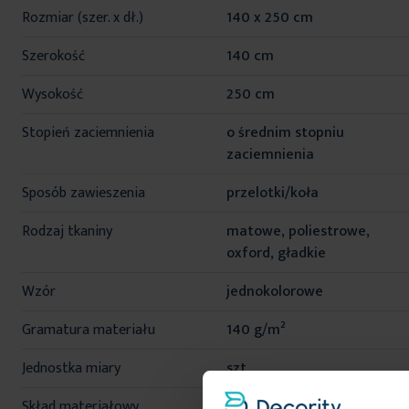
Rozmiar (szer. x dł.)
140 x 250 cm
Szerokość
140 cm
Wysokość
250 cm
Stopień zaciemnienia
o średnim stopniu
zaciemnienia
Sposób zawieszenia
przelotki/koła
Rodzaj tkaniny
matowe, poliestrowe,
oxford, gładkie
Wzór
jednokolorowe
Gramatura materiału
140 g/m²
Jednostka miary
szt.
Skład materiałowy
100% poliester