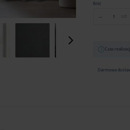
Ilość
-
szt.
Czas realizac
Darmowa dosta