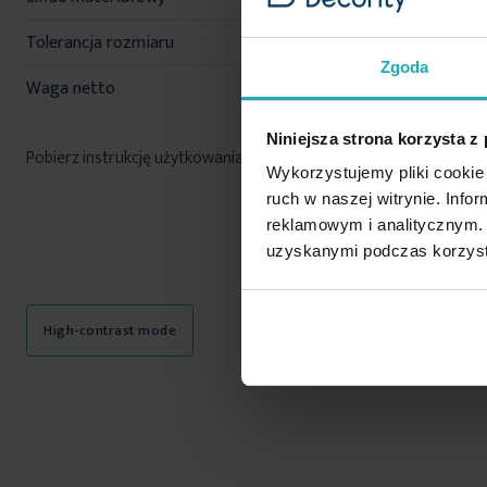
Tolerancja rozmiaru
5%
Zgoda
Waga netto
668 g
Niniejsza strona korzysta z
Pobierz instrukcję użytkowania i bezpieczeństwa produktu
Wykorzystujemy pliki cookie 
ruch w naszej witrynie. Inf
reklamowym i analitycznym. 
uzyskanymi podczas korzysta
High-contrast mode