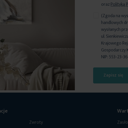
oraz
Polityką 
(Zgoda na wys
handlowych dr
wysłanych prz
ul. Sienkiewic
Krajowego Reje
Gospodarczy 
NIP: 553-23-3
Zapisz się
cje
Wart
Zwroty
Zasł