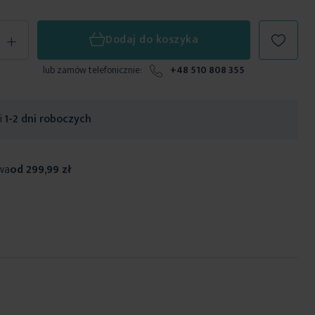
+
Dodaj do koszyka
lub zamów telefonicznie:
+48 510 808 355
ji
1-2 dni roboczych
wa
od 299,99 zł