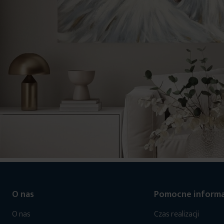
O nas
Pomocne informa
O nas
Czas realizacji