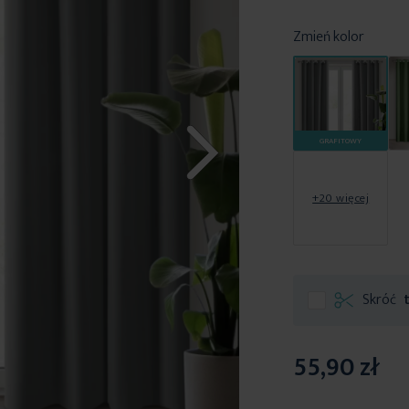
Zmień kolor
GRAFITOWY
+20 więcej
Skróć
55,90 zł