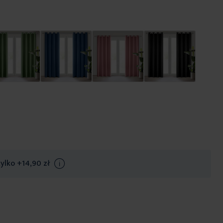
tylko
+14,90 zł
Info