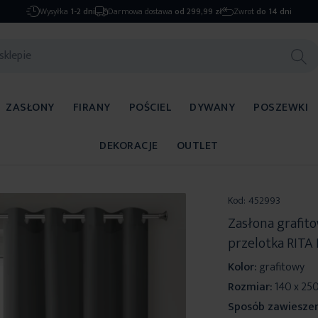
Wysyłka
1-2 dni
Darmowa dostawa
od 299,99 zł
Zwrot
do 14 dni
ZASŁONY
FIRANY
POŚCIEL
DYWANY
POSZEWKI
DEKORACJE
OUTLET
Kod:
452993
Zasłona grafit
przelotka RITA 
Kolor:
grafitowy
Rozmiar:
140 x 25
Sposób zawieszen