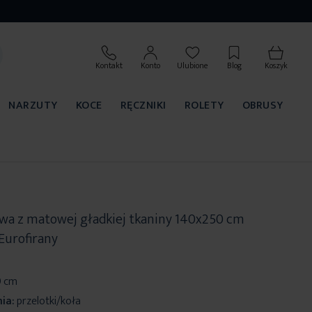
Kontakt
Konto
Ulubione
Blog
Koszyk
NARZUTY
KOCE
RĘCZNIKI
ROLETY
OBRUSY
owa z matowej gładkiej tkaniny 140x250 cm
Eurofirany
0 cm
ia:
przelotki/koła