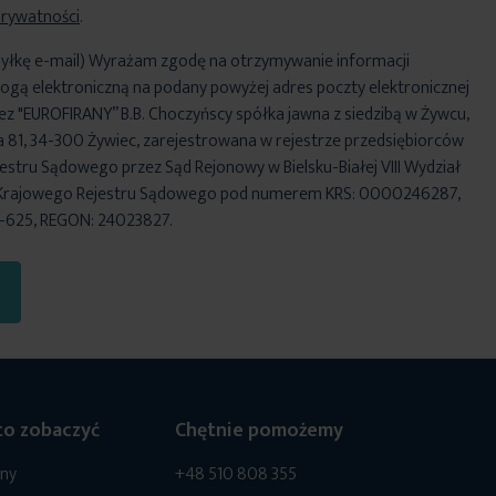
Prywatności
.
yłkę e-mail) Wyrażam zgodę na otrzymywanie informacji
ogą elektroniczną na podany powyżej adres poczty elektronicznej
ez "EUROFIRANY” B.B. Choczyńscy spółka jawna z siedzibą w Żywcu,
za 81, 34-300 Żywiec, zarejestrowana w rejestrze przedsiębiorców
stru Sądowego przez Sąd Rejonowy w Bielsku-Białej VIII Wydział
Krajowego Rejestru Sądowego pod numerem KRS: 0000246287,
6-625, REGON: 24023827.
o zobaczyć
Chętnie pomożemy
ony
+48 510 808 355