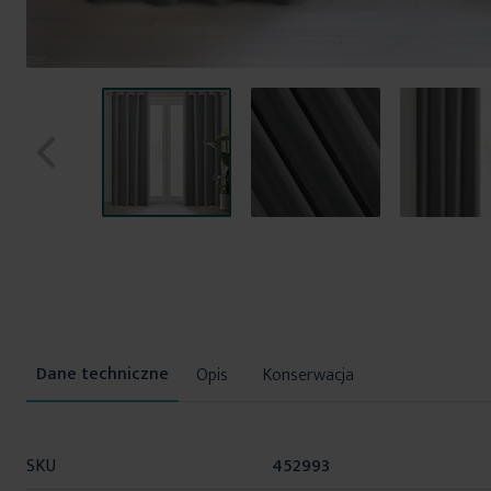
Przejdź
na
początek
galerii
Opis
Konserwacja
Więcej
SKU
452993
informacji