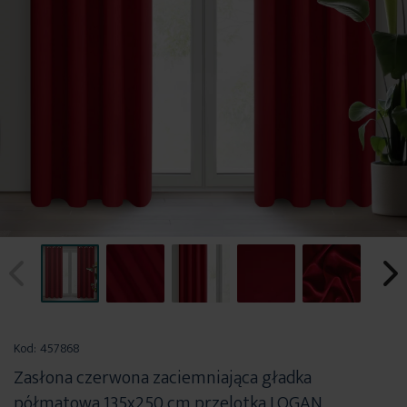
Przejdź
na
Kod:
457868
początek
Zasłona czerwona zaciemniająca gładka
galerii
półmatowa 135x250 cm przelotka LOGAN