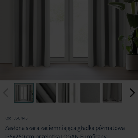
Przejdź
na
Kod:
350445
początek
Zasłona szara zaciemniająca gładka półmatowa
galerii
135x250 cm przelotka LOGAN Eurofirany