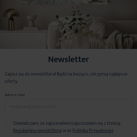
Newsletter
Stylowa tkanina zasłonowa typu
blackout
,
Zapisz się do newslettera! Bądź na bieżąco, otrzymuj najlepsze
zapewniająca
zaciemnienie
, idealna do pomieszczeń
wymagających ochrony przed światłem. Wyróżnia się
ozdobnym,
oferty
wyrazistym splotem
oraz eleganckim
efektem melanżu
, który
nadaje tkaninie głębi i subtelnego charakteru. Dzięki swojej
Adres e-mail
funkcjonalności i dekoracyjnemu wyglądowi doskonale sprawdzi się
zarówno w nowoczesnych, jak i klasycznych aranżacjach wnętrz.
Oświadczam, że zapoznałem/zapoznałam się z treścią
Regulaminu newslettera
oraz
Polityką Prywatności
.
Cechy tkaniny: