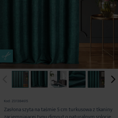
Przejdź
na
Kod:
Z01384615
początek
Zasłona szyta na taśmie 5 cm turkusowa z tkaniny
galerii
zaciemniającej typu dimout o naturalnym splocie,