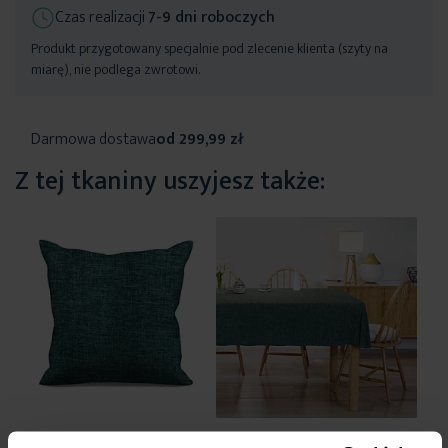
Czas realizacji
7-9 dni roboczych
Produkt przygotowany specjalnie pod zlecenie klienta (szyty na
miarę), nie podlega zwrotowi.
Darmowa dostawa
od 299,99 zł
Z tej tkaniny uszyjesz także:
Poszewkę szytą na
Obrus szyty na wymiar