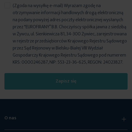
(Zgoda na wysyłkę e-mail) Wyrażam zgodę na
Blackout –
ochrona przed światłem i prywatność
otrzymywanie informacji handlowych drogą elektroniczną
Ozdobny splot i efekt melanżu
– dodają tkaninie
na podany powyżej adres poczty elektronicznej wysłanych
elegancji i wyrafinowania
przez "EUROFIRANY” B.B. Choczyńscy spółka jawna z siedzibą
Gruba i mięsista struktura
– zapewnia doskonałe
w Żywcu, ul. Sienkiewicza 81, 34-300 Żywiec, zarejestrowana
układanie zasłon
w rejestrze przedsiębiorców Krajowego Rejestru Sądowego
Idealna do sypialni, salonów, biur
– tam, gdzie liczy się
przez Sąd Rejonowy w Bielsku-Białej VIII Wydział
zaciemnienie i styl
Gospodarczy Krajowego Rejestru Sądowego pod numerem
Nowoczesne i klasyczne odcienie
– łatwo dopasować do
KRS: 0000246287, NIP: 553-23-36-625, REGON: 24023827.
różnych aranżacji wnętrz
Wysoka trwałość i odporność na użytkowanie
Zapisz się
O nas