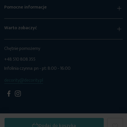
Pomocne informacje
Warto zobaczyć
Chętnie pomożemy
+48 510 808 355
Infolinia czynna: pn - pt: 8:00 - 16:00
decority@decority.pl
© 2026 Decority. Wszystkie prawa zastrzeżone.
Dodaj do koszyka