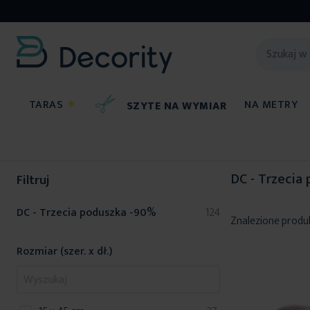
TARAS
☀
NA METRY
SZYTE NA WYMIAR
DC - Trzecia poduszka -90%
DC - Trzecia
Filtruj
produkty
DC - Trzecia poduszka -90%
124
Znalezione produ
Rozmiar (szer. x dł.)