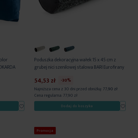
olor
Poduszka dekoracyjna wałek 15 x 45 cm z
KOKARDA
grubej nici szenilowej stalowa BARI Eurofirany
54,53 zł
-30%
Najniższa cena z 30 dni przed obniżką:
77,90 zł
Cena regularna:
77,90 zł
Dodaj
Dodaj
Dodaj do koszyka
do
do
listy
listy
życzeń
życzeń
Promocja