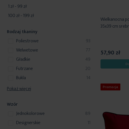
1 zł
-
99 zł
100 zł
-
199 zł
Wielkanocna po
35x39 cm srebr
Rodzaj tkaniny
produkty
poliestrowe
93
produkty
welwetowe
77
57,90 zł
produkty
gładkie
49
D
produkty
futrzane
20
produkty
bukla
14
Promocja
Pokaż więcej
Wzór
produkty
jednokolorowe
89
produkty
designerskie
11