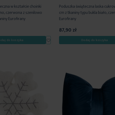
eczna w kształcie choinki
Poduszka świąteczna laska cukr
no, czerwona z szenilowo
cm z tkaniny typu bukla biało, cz
niny Eurofirany
Eurofirany
87,90 zł
Dodaj
odaj do koszyka
Dodaj do koszyka
do
listy
życzeń