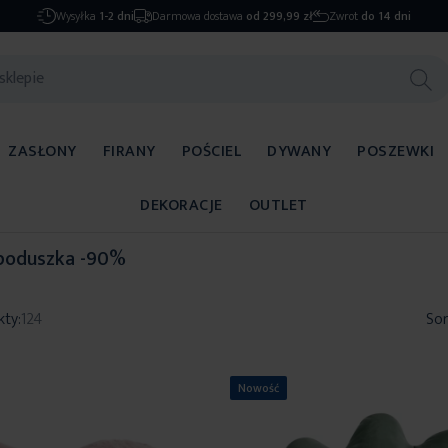
Wysyłka
1-2 dni
Darmowa dostawa
od 299,99 zł
Zwrot
do 14 dni
ZASŁONY
FIRANY
POŚCIEL
DYWANY
POSZEWKI
DEKORACJE
OUTLET
 poduszka -90%
kty:
124
Sor
Nowość