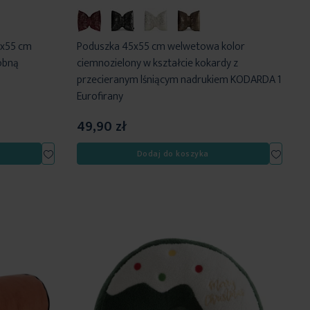
5x55 cm
Poduszka 45x55 cm welwetowa kolor
obną
ciemnozielony w kształcie kokardy z
przecieranym lśniącym nadrukiem KODARDA 1
Eurofirany
49,90 zł
Dodaj
Dodaj
Dodaj do koszyka
do
do
listy
listy
życzeń
życzeń