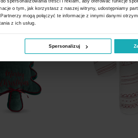
do
do spersonalizowania treści i reklam, aby oferować funkcje sp
listy
ormacje o tym, jak korzystasz z naszej witryny, udostępniamy p
życzeń
Partnerzy mogą połączyć te informacje z innymi danymi otrzym
nia z ich usług.
Spersonalizuj
Z