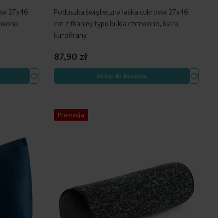
owa 27x46
Poduszka świąteczna laska cukrowa 27x46
erwona
cm z tkaniny typu bukla czerwono, biała
Eurofirany
87,90 zł
Dodaj
Dodaj
Dodaj do koszyka
do
do
listy
listy
życzeń
życzeń
Promocja