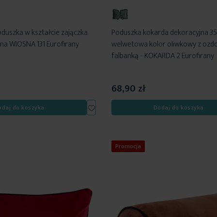
duszka w kształcie zajączka
Poduszka kokarda dekoracyjna 3
na WIOSNA 131 Eurofirany
welwetowa kolor oliwkowy z ozd
falbanką - KOKARDA 2 Eurofirany
68,90 zł
Dodaj
odaj do koszyka
Dodaj do koszyka
do
listy
życzeń
Promocja