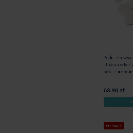
Poduszka świą
stalowa w kszta
bukla Eurofiran
68,90 zł
D
Promocja