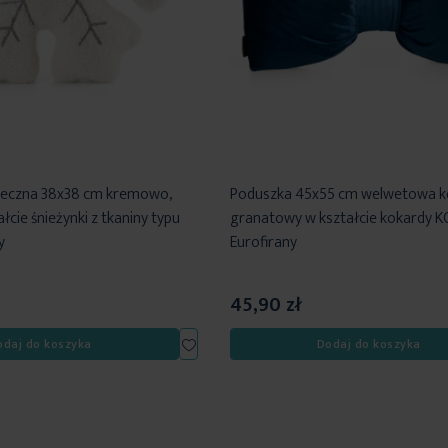
teczna 38x38 cm kremowo,
Poduszka 45x55 cm welwetowa k
łcie śnieżynki z tkaniny typu
granatowy w kształcie kokardy 
y
Eurofirany
45,90 zł
Dodaj
odaj do koszyka
Dodaj do koszyka
do
listy
życzeń