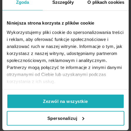
Zgoda
Szczegóły
O plikach cookies
Niniejsza strona korzysta z plików cookie
Wykorzystujemy pliki cookie do spersonalizowania treści
i reklam, aby oferować funkcje społecznościowe i
analizować ruch w naszej witrynie. Informacje o tym, jak
korzystasz z naszej witryny, udostępniamy partnerom
społecznościowym, reklamowym i analitycznym.
Partnerzy mogą połączyć te informacje z innymi danymi
otrzymanymi od Ciebie lub uzyskanymi podczas
Obraz postaci szaro, różowy ręcznie malowany na płótnie
korzystania z ich usług.
kobieta z kwiatami na głowie 90x60 cm DREAMS 1 Eurofirany
241,77 zł
-30%
Zezwól na wszystkie
Najniższa cena z 30 dni przed obniżką:
345,40 zł
Cena regularna:
345,40 zł
Spersonalizuj
Dod
Dodaj do koszyka