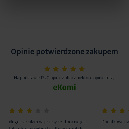
Opinie potwierdzone zakupem
5%
Na podstawie 1220 opinii. Zobacz niektóre opinie tutaj.
60%
100%
dlugo czekalam na przesylke ktora nie jest
Dodatkowe uwa
taka jak zamowilam tzn dlugosc miala byc