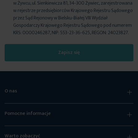
w Żywcu, ul. Sienkiewicza 81, 34-300 Żywiec, zarejestrowana
w rejestrze przedsiębiorców Krajowego Rejestru Sądowego
przez Sąd Rejonowy w Bielsku-Białej VIII Wydział
Gospodarczy Krajowego Rejestru Sądowego pod numerem
KRS: 0000246287, NIP: 553-23-36-625, REGON: 24023827.
Zapisz się
O nas
Pomocne informacje
Warto zobaczyć