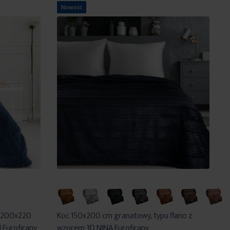
Nowość
a 200x220
Koc 150x200 cm granatowy, typu flano z
 Eurofirany
wzorem 3D NINA Eurofirany