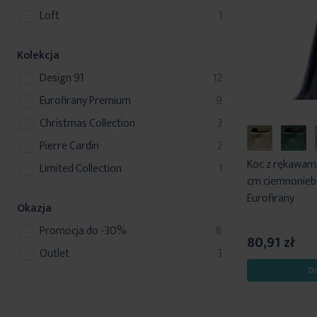
produkt
loft
1
Kolekcja
produkty
Design 91
12
produkty
Eurofirany Premium
9
produkty
Christmas Collection
3
produkty
Pierre Cardin
2
Koc z rękawami
produkt
Limited Collection
1
cm ciemnonieb
Eurofirany
Okazja
produkty
Promocja do -30%
8
80,91 zł
produkty
Outlet
3
D