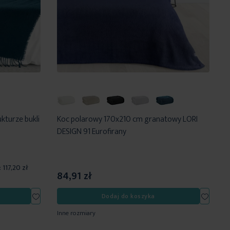
kturze bukli
Koc polarowy 170x210 cm granatowy LORI
DESIGN 91 Eurofirany
:
117,20 zł
84,91 zł
Dodaj
Dodaj
Dodaj do koszyka
do
do
Inne rozmiary
listy
listy
życzeń
życzeń