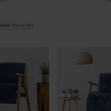
kty:
37
Sor
atowe
Wyczyść filtry