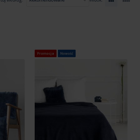
tuj według:
Widok:
Promocja
Nowość