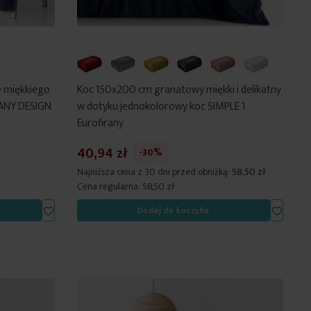
e miękkiego
Koc 150x200 cm granatowy miękki i delikatny
FANY DESIGN
w dotyku jednokolorowy koc SIMPLE 1
Eurofirany
40,94 zł
-30%
Najniższa cena z 30 dni przed obniżką:
58,50 zł
Cena regularna:
58,50 zł
Dodaj
Dodaj
Dodaj do koszyka
do
do
listy
listy
życzeń
życzeń