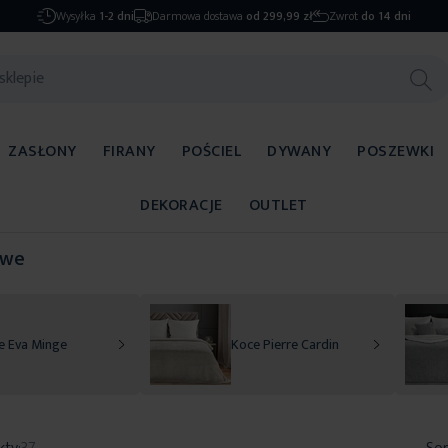
Wysyłka
1-2 dni
Darmowa dostawa
od 299,99 zł
Zwrot
do 14 dni
ZASŁONY
FIRANY
POŚCIEL
DYWANY
POSZEWKI
DEKORACJE
OUTLET
owe
e Eva Minge
Koce Pierre Cardin