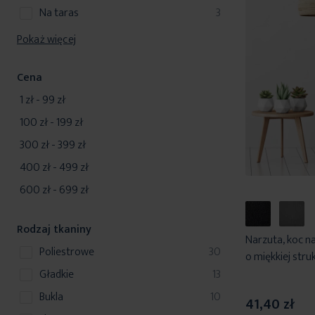
produkty
na taras
3
Pokaż więcej
Cena
1 zł
-
99 zł
100 zł
-
199 zł
300 zł
-
399 zł
400 zł
-
499 zł
600 zł
-
699 zł
Rodzaj tkaniny
Narzuta, koc n
produkty
poliestrowe
30
o miękkiej stru
produkty
gładkie
13
produkty
bukla
10
41,40 zł