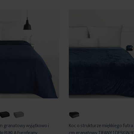
m granatowy wyjątkowo i
Koc o strukturze miękkiego futr
ki BUKLA Eurofirany
cm granatowy TIFANY 1 DESIGN 91