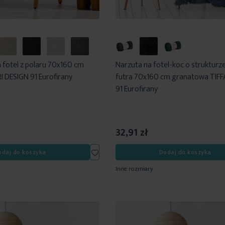
 fotel z polaru 70x160 cm
Narzuta na fotel-koc o strukturz
 DESIGN 91 Eurofirany
futra 70x160 cm granatowa TIF
91 Eurofirany
32,91 zł
Dodaj
odaj do koszyka
Dodaj do koszyka
do
Inne rozmiary
listy
życzeń