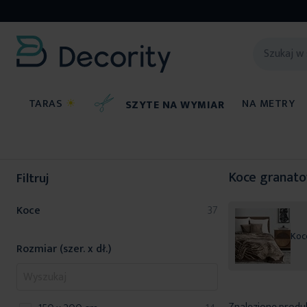
TARAS
☀
NA METRY
SZYTE NA WYMIAR
Koce
Koce granat
Filtruj
produkty
Koce
37
Koc
Rozmiar (szer. x dł.)