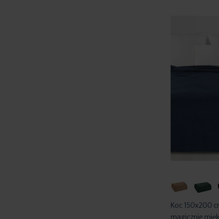
Koc 150x200 c
magicznie mięk