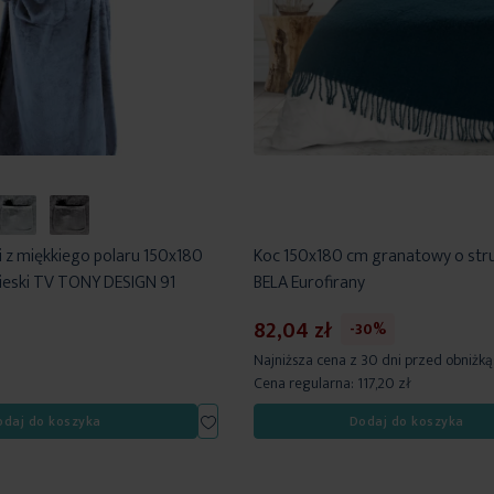
 z miękkiego polaru 150x180
Koc 150x180 cm granatowy o stru
ieski TV TONY DESIGN 91
BELA Eurofirany
82,04 zł
-30%
Najniższa cena z 30 dni przed obniżką
Cena regularna:
117,20 zł
Dodaj
odaj do koszyka
Dodaj do koszyka
do
listy
życzeń