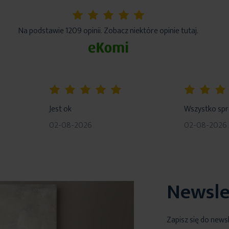
5%
Na podstawie 1209 opinii. Zobacz niektóre opinie tutaj.
100%
80%
Jest ok
Wszystko sp
02-08-2026
02-08-2026
Newsle
Zapisz się do news