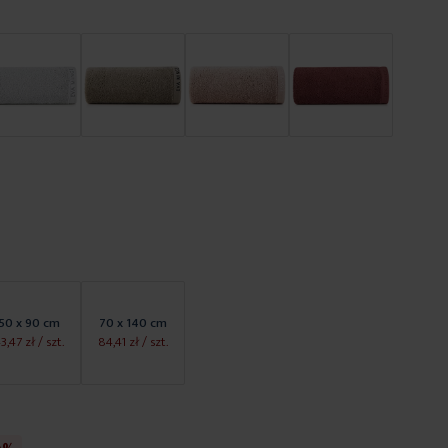
50 x 90 cm
70 x 140 cm
3,47 zł
/ szt.
84,41 zł
/ szt.