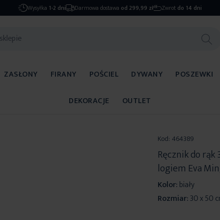
Wysyłka
1-2 dni
Darmowa dostawa
od 299,99 zł
Zwrot
do 14 dni
ZASŁONY
FIRANY
POŚCIEL
DYWANY
POSZEWKI
DEKORACJE
OUTLET
Kod:
464389
Ręcznik do rąk
logiem Eva Mi
Kolor:
biały
Rozmiar:
30 x 50 