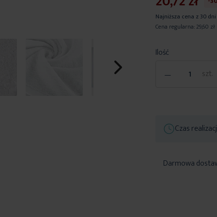
20,72 zł
-3
Najniższa cena z 30 dni
Cena regularna:
29,60 zł
Ilość
-
szt.
Czas realizac
Darmowa dosta