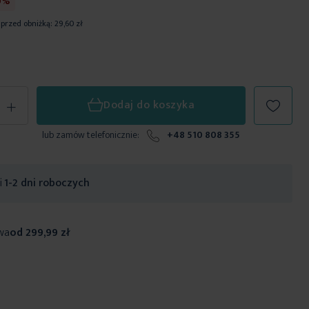
0%
 przed obniżką:
29,60 zł
+
Dodaj do koszyka
lub zamów telefonicznie:
+48 510 808 355
ji
1-2 dni roboczych
wa
od 299,99 zł