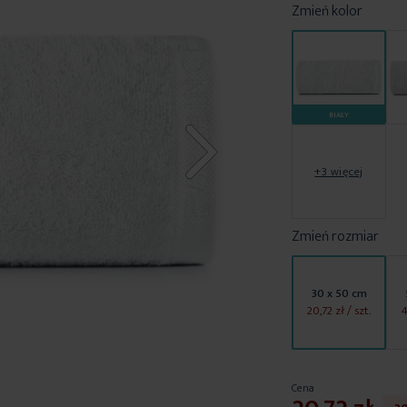
Zmień kolor
BIAŁY
+3 więcej
Zmień rozmiar
30 x 50 cm
20,72 zł
/ szt.
4
Cena