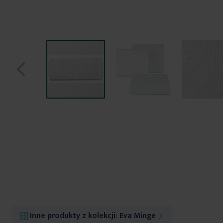
Przejdź
na
początek
galerii
Inne produkty z kolekcji:
Eva Minge