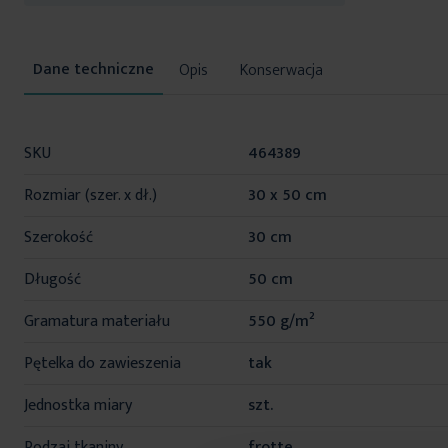
Opis
Konserwacja
Więcej
SKU
464389
informacji
Rozmiar (szer. x dł.)
30 x 50 cm
Szerokość
30 cm
Długość
50 cm
Gramatura materiału
550 g/m²
Pętelka do zawieszenia
tak
Jednostka miary
szt.
Rodzaj tkaniny
frotte