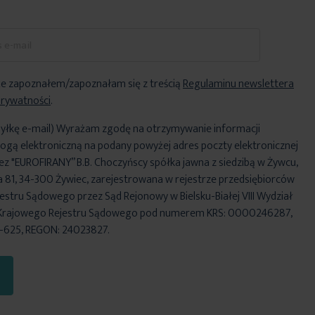
e zapoznałem/zapoznałam się z treścią
Regulaminu newslettera
Prywatności
.
yłkę e-mail) Wyrażam zgodę na otrzymywanie informacji
ogą elektroniczną na podany powyżej adres poczty elektronicznej
ez "EUROFIRANY” B.B. Choczyńscy spółka jawna z siedzibą w Żywcu,
za 81, 34-300 Żywiec, zarejestrowana w rejestrze przedsiębiorców
stru Sądowego przez Sąd Rejonowy w Bielsku-Białej VIII Wydział
Krajowego Rejestru Sądowego pod numerem KRS: 0000246287,
6-625, REGON: 24023827.