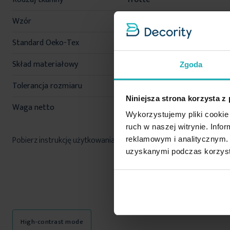
Wzór
z bordiurą
Standard Oeko-Tex
tak
Skład materiałowy
100% bawełna
Zgoda
Tolerancja rozmiaru
3%
Niniejsza strona korzysta z
Waga netto
248 g
Wykorzystujemy pliki cookie 
ruch w naszej witrynie. Inf
Pobierz instrukcję użytkowania i bezpieczeństwa produktu
reklamowym i analitycznym. 
uzyskanymi podczas korzysta
High-contrast mode