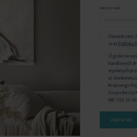
Adres e-mail
Oświadczam, ż
oraz
Polityką 
(Zgoda na wys
handlowych dr
wysłanych prz
ul. Sienkiewic
Krajowego Reje
Gospodarczy 
NIP: 553-23-3
Zapisz się