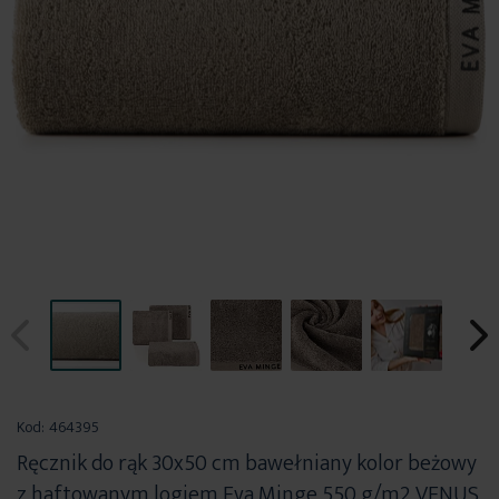
Przejdź
na
Kod:
464395
początek
Ręcznik do rąk 30x50 cm bawełniany kolor beżowy
galerii
z haftowanym logiem Eva Minge 550 g/m2 VENUS