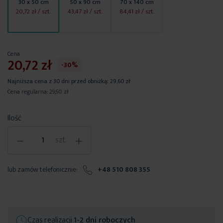
30 x 50 cm
50 x 90 cm
70 x 140 cm
20,72 zł
/ szt.
43,47 zł
/ szt.
84,41 zł
/ szt.
Cena
20,72 zł
-30%
Najniższa cena z 30 dni przed obniżką:
29,60 zł
Cena regularna:
29,60 zł
Ilość
-
+
szt.
lub zamów telefonicznie:
+48 510 808 355
Czas realizacji
1-2 dni roboczych