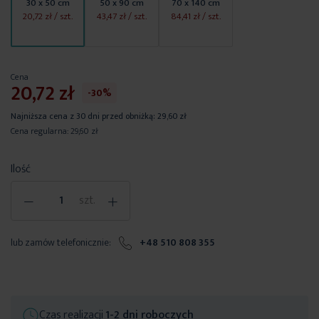
30 x 50 cm
50 x 90 cm
70 x 140 cm
20,72 zł
/ szt.
43,47 zł
/ szt.
84,41 zł
/ szt.
Cena
20,72 zł
-30%
Najniższa cena z 30 dni przed obniżką:
29,60 zł
Cena regularna:
29,60 zł
Ilość
-
+
szt.
lub zamów telefonicznie:
+48 510 808 355
Czas realizacji
1-2 dni roboczych