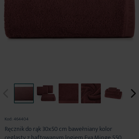
Przejdź
na
Kod:
464404
początek
Ręcznik do rąk 30x50 cm bawełniany kolor
galerii
ceglasty z haftowanym logiem Eva Minge 550