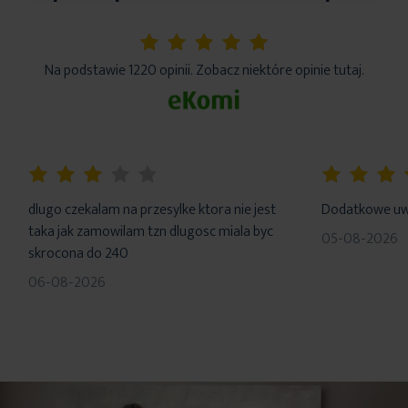
5%
Na podstawie 1220 opinii. Zobacz niektóre opinie tutaj.
60%
100%
dlugo czekalam na przesylke ktora nie jest
Dodatkowe uwa
taka jak zamowilam tzn dlugosc miala byc
05-08-2026
skrocona do 240
06-08-2026