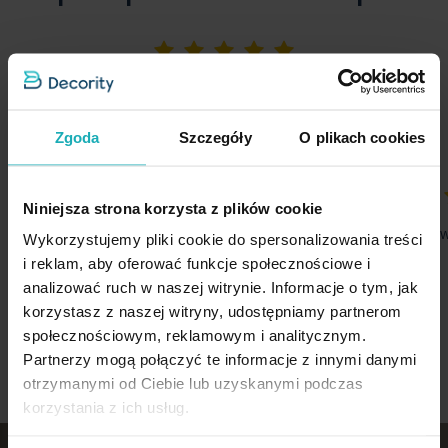
5%
Na podstawie 1220 opinii. Zobacz niektóre opinie tutaj.
Zgoda
Szczegóły
O plikach cookies
Niniejsza strona korzysta z plików cookie
60%
100%
dlugo czekalam na przesylke ktora nie jest
Dodatkowe uwa
Wykorzystujemy pliki cookie do spersonalizowania treści
taka jak zamowilam tzn dlugosc miala byc
05-08-2026
i reklam, aby oferować funkcje społecznościowe i
skrocona do 240
analizować ruch w naszej witrynie. Informacje o tym, jak
06-08-2026
korzystasz z naszej witryny, udostępniamy partnerom
społecznościowym, reklamowym i analitycznym.
Partnerzy mogą połączyć te informacje z innymi danymi
otrzymanymi od Ciebie lub uzyskanymi podczas
korzystania z ich usług.