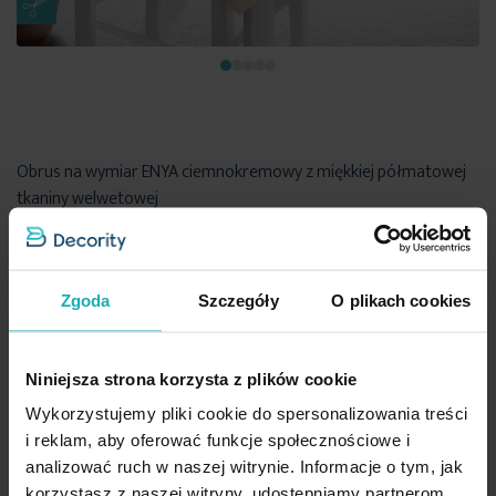
Obrus na wymiar ENYA ciemnokremowy z miękkiej półmatowej
tkaniny welwetowej
Przykładowy rozmiar: 40 x 140 cm
142,80 zł
Zgoda
Szczegóły
O plikach cookies
Dod
Wybierz rozmiar
Niniejsza strona korzysta z plików cookie
Wykorzystujemy pliki cookie do spersonalizowania treści
i reklam, aby oferować funkcje społecznościowe i
analizować ruch w naszej witrynie. Informacje o tym, jak
korzystasz z naszej witryny, udostępniamy partnerom