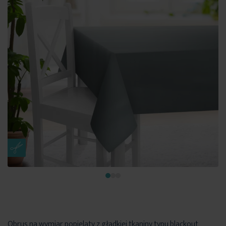
Obrus na wymiar popielaty z gładkiej tkaniny typu blackout