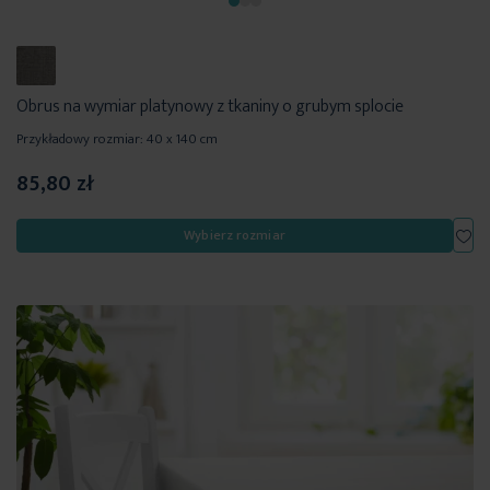
Obrus na wymiar platynowy z tkaniny o grubym splocie
Przykładowy rozmiar: 40 x 140 cm
85,80 zł
Dod
Wybierz rozmiar