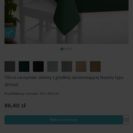
Obrus na wymiar zielony z gładkiej zaciemniającej tkaniny typu
dimout
Przykładowy rozmiar: 40 x 140 cm
86,40 zł
Dod
Wybierz rozmiar