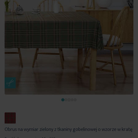
Obrus na wymiar zielony z tkaniny gobelinowej o wzorze w kratę