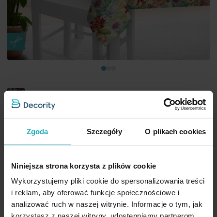
Obrus na wymiar beżowo czerwony z tkaniny gobelinowej w
kwiatowy wzór, zawiera 20% bawełny
Zgoda
Szczegóły
O plikach cookies
Przykładowy rozmiar: 40 x 140 cm
195,00 zł
Niniejsza strona korzysta z plików cookie
Dod
Wykorzystujemy pliki cookie do spersonalizowania treści
Wybierz rozmiar
i reklam, aby oferować funkcje społecznościowe i
analizować ruch w naszej witrynie. Informacje o tym, jak
korzystasz z naszej witryny, udostępniamy partnerom