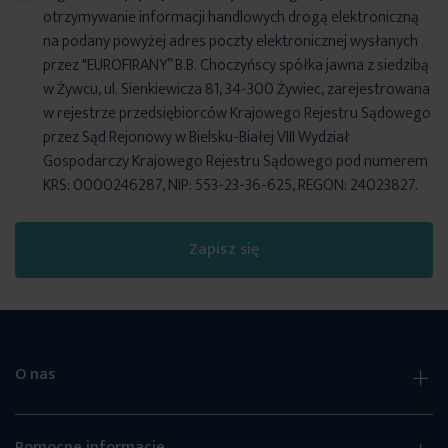
otrzymywanie informacji handlowych drogą elektroniczną
na podany powyżej adres poczty elektronicznej wysłanych
przez "EUROFIRANY” B.B. Choczyńscy spółka jawna z siedzibą
w Żywcu, ul. Sienkiewicza 81, 34-300 Żywiec, zarejestrowana
w rejestrze przedsiębiorców Krajowego Rejestru Sądowego
przez Sąd Rejonowy w Bielsku-Białej VIII Wydział
Gospodarczy Krajowego Rejestru Sądowego pod numerem
KRS: 0000246287, NIP: 553-23-36-625, REGON: 24023827.
Zapisz się
O nas
Pomocne informacje