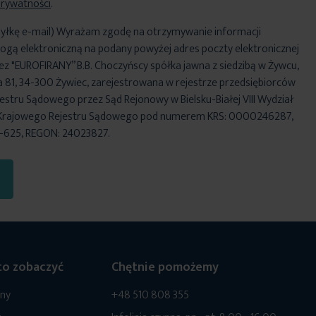
Prywatności
.
yłkę e-mail) Wyrażam zgodę na otrzymywanie informacji
ogą elektroniczną na podany powyżej adres poczty elektronicznej
ez "EUROFIRANY” B.B. Choczyńscy spółka jawna z siedzibą w Żywcu,
za 81, 34-300 Żywiec, zarejestrowana w rejestrze przedsiębiorców
stru Sądowego przez Sąd Rejonowy w Bielsku-Białej VIII Wydział
Krajowego Rejestru Sądowego pod numerem KRS: 0000246287,
6-625, REGON: 24023827.
o zobaczyć
Chętnie pomożemy
ony
+48 510 808 355