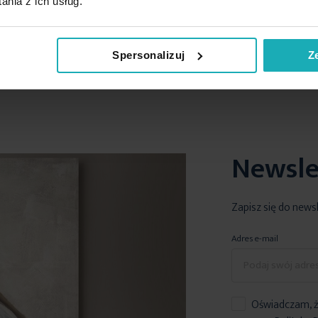
nia z ich usług.
100%
80%
Jest ok
Wszystko sp
Spersonalizuj
Z
02-08-2026
02-08-2026
Newsle
Zapisz się do news
Adres e-mail
Oświadczam, ż