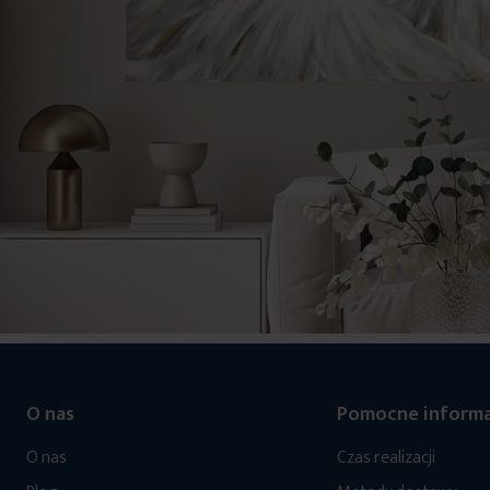
O nas
Pomocne informa
O nas
Czas realizacji