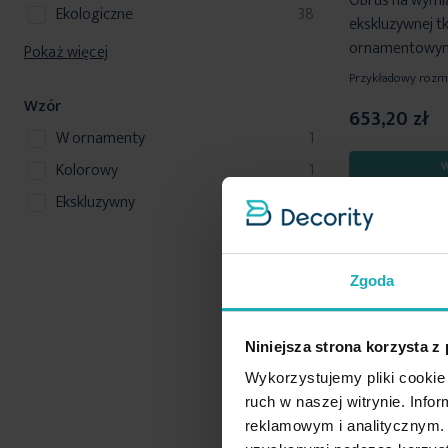
Obrus na wymi
produkty
ekologiczne
38
ekskluzywnej t
ornamentowym 
Pokaż więcej
Przykładowy rozmi
Wzór
653,20 zł
produkt
w ornamenty
1
produkt
W
kolorowy
1
produkt
ekskluzywny
1
Op
Zgoda
Niniejsza strona korzysta z
Wykorzystujemy pliki cookie 
ruch w naszej witrynie. Inf
reklamowym i analitycznym. 