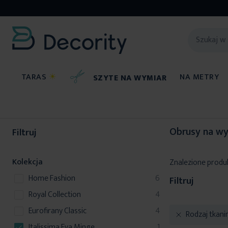
TARAS
☀
NA METRY
SZYTE NA WYMIAR
Szyte na wymiar
Obrusy na wymiar
Obrusy na wy
Filtruj
Kolekcja
Znalezione produ
produkty
Home Fashion
6
Filtruj
produkty
Royal Collection
4
produkty
Eurofirany Classic
4
Rodzaj tkani
produkt
Italissima Eva Minge
1