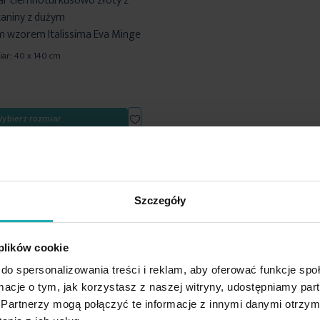
ar ciemnoturkusowo złoty z
kaniny z dużym
wzorem Italissima Eva Minge
ar: 40 x 140 cm
Dodaj
ybierz rozmiar
do
listy
życzeń
inie potwierdzone zakup
Szczegóły
 plików cookie
5%
Na podstawie 1209 opinii. Zobacz niektóre opinie tutaj.
do spersonalizowania treści i reklam, aby oferować funkcje sp
ormacje o tym, jak korzystasz z naszej witryny, udostępniamy p
Partnerzy mogą połączyć te informacje z innymi danymi otrzym