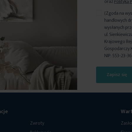
oraz
Polityką 
(Zgoda na wys
handlowych dr
wysłanych prz
ul. Sienkiewic
Krajowego Reje
Gospodarczy 
NIP: 553-23-3
Zapisz się
cje
Wart
Zwroty
Zasł