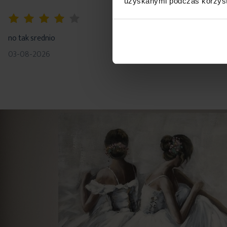
uzyskanymi podczas korzysta
80%
100%
no tak srednio
Szybka dostawa
03-08-2026
02-08-2026