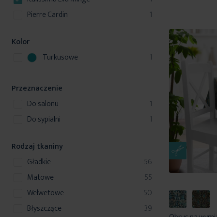
produkt
Pierre Cardin
1
Kolor
p
Turkusowe
1
r
o
Przeznaczenie
d
u
produkt
do salonu
1
k
produkt
do sypialni
1
t
Rodzaj tkaniny
produkty
gładkie
56
produkty
matowe
55
produkty
welwetowe
50
produkty
błyszczące
39