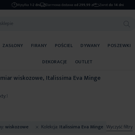
Wysyłka
1-2 dni
Darmowa dostawa
od 299,99 zł
Zwrot
do 14 dni
ZASŁONY
FIRANY
POŚCIEL
DYWANY
POSZEWKI
DEKORACJE
OUTLET
miar wiskozowe, Italissima Eva Minge
kty:
1
ny
wiskozowe
Kolekcja
Italissima Eva Minge
Wyczyść filtry