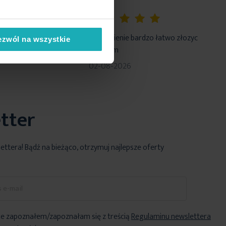
100%
rawnie
Zamówienie bardzo łatwo złozyc
ezwól na wszystkie
.polecam
02-08-2026
tter
lettera! Bądź na bieżąco, otrzymuj najlepsze oferty
e zapoznałem/zapoznałam się z treścią
Regulaminu newslettera