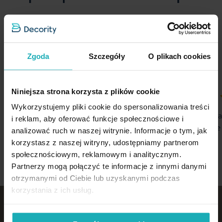
5%
Na podstawie 1226 opinii. Zobacz niektóre opinie tutaj.
Zgoda
Szczegóły
O plikach cookies
Niniejsza strona korzysta z plików cookie
100%
100%
Wykorzystujemy pliki cookie do spersonalizowania treści
Wszystko ok
Przejrzysta i 
i reklam, aby oferować funkcje społecznościowe i
oraz dogodne 
06-08-2026
analizować ruch w naszej witrynie. Informacje o tym, jak
06-08-2026
korzystasz z naszej witryny, udostępniamy partnerom
społecznościowym, reklamowym i analitycznym.
Partnerzy mogą połączyć te informacje z innymi danymi
otrzymanymi od Ciebie lub uzyskanymi podczas
korzystania z ich usług.